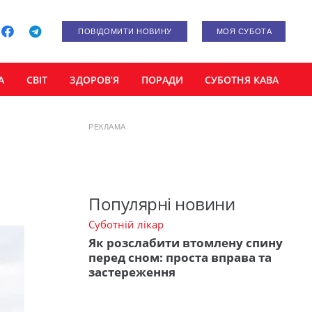
ПОВІДОМИТИ НОВИНУ
МОЯ СУБОТА
А
СВІТ
ЗДОРОВ’Я
ПОРАДИ
СУБОТНЯ КАВА
РЕКЛАМА
Популярні новини
Суботній лікар
Як розслабити втомлену спину
перед сном: проста вправа та
застереження