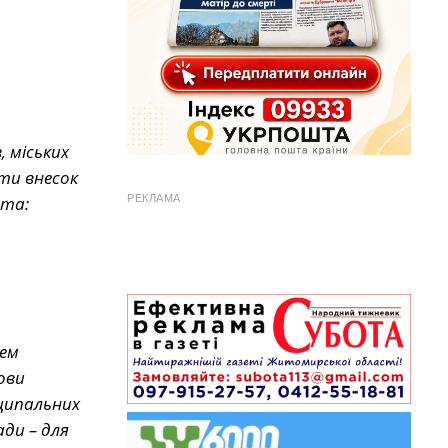
, міських
ити внесок
ста:
РЕКЛАМА
лем
ови
іципальних
ади – для