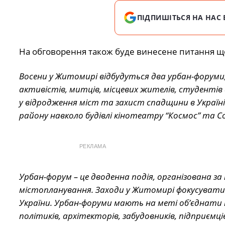
ПІДПИШІТЬСЯ НА НАС 
На обговорення також буде винесене питання щ
Восени у Житомирі відбудуться два урбан-форуми, 
активістів, митців, місцевих жителів, студентів 
у відродження міст та захист спадщини в Україн
району навколо будівлі кінотеатру “Космос” та Со
РЕКЛАМА
Урбан-форум – це дводенна подія, організована 
містопланування. Заходи у Житомирі фокусуватим
України. Урбан-форуми мають на меті об’єднати н
політиків, архітекторів, забудовників, підприємц