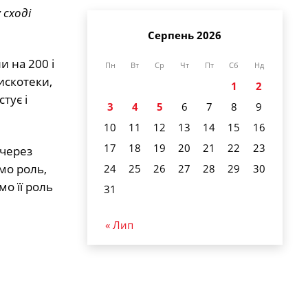
 сході
Серпень 2026
и на 200 і
Пн
Вт
Ср
Чт
Пт
Сб
Нд
искотеки,
1
2
тує і
3
4
5
6
7
8
9
10
11
12
13
14
15
16
17
18
19
20
21
22
23
 через
мо роль,
24
25
26
27
28
29
30
мо її роль
31
« Лип