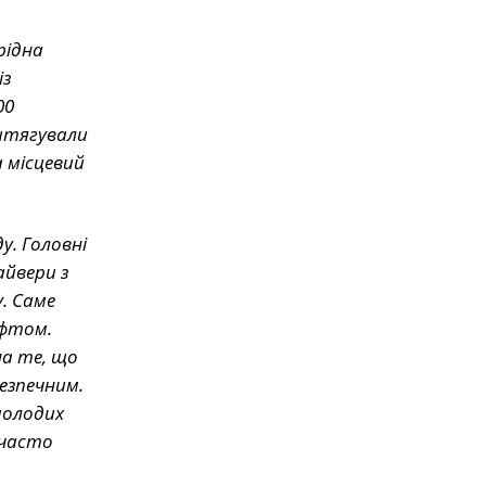
рідна
із
00
витягували
а місцевий
у. Головні
айвери з
. Саме
афтом.
а те, що
езпечним.
молодих
 часто