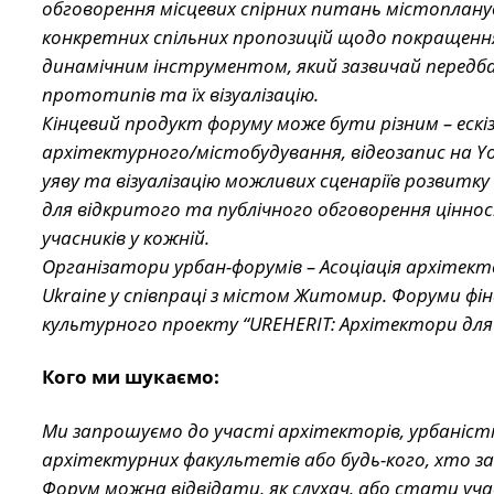
обговорення місцевих спірних питань містоплану
конкретних спільних пропозицій щодо покращення
динамічним інструментом, який зазвичай передб
прототипів та їх візуалізацію.
Кінцевий продукт форуму може бути різним – ескіз
архітектурного/містобудування, відеозапис на You
уяву та візуалізацію можливих сценаріїв розвитк
для відкритого та публічного обговорення ціннос
учасників у кожній.
Організатори урбан-форумів – Асоціація архітектор
Ukraine у ​​співпраці з містом Житомир. Форуми 
культурного проекту “UREHERIT: Архітектори для
Кого ми шукаємо:
Ми запрошуємо до участі архітекторів, урбаністі
архітектурних факультетів або будь-кого, хто за
Форум можна відвідати, як слухач, або стати учас