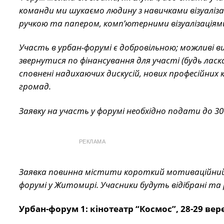
команди ми шукаємо людину з навичками візуаліза
ручкою та папером, комп’ютерними візуалізаціям
Участь в урбан-форумі є добровільною; можливі 
звернутися по фінансування для участі (будь ласк
сповнені надихаючих дискусій, нових професійни
громад.
Заявку на участь у форумі необхідно подати до 30 
РЕКЛАМА
Заявка повинна містити короткий мотиваційний 
форумі у Житомирі. Учасники будуть відібрані та 
Урбан-форум 1: кінотеатр “Космос”, 28-29 вер