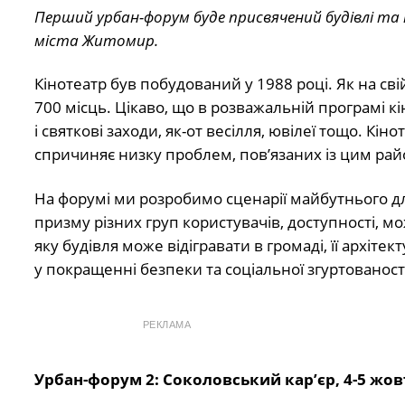
Перший урбан-форум буде присвячений будівлі та 
міста Житомир.
Кінотеатр був побудований у 1988 році. Як на свій
700 місць. Цікаво, що в розважальній програмі к
і святкові заходи, як-от весілля, ювілеї тощо. Кіно
спричиняє низку проблем, пов’язаних із цим рай
На форумі ми розробимо сценарії майбутнього для 
призму різних груп користувачів, доступності, м
яку будівля може відігравати в громаді, її архітек
у покращенні безпеки та соціальної згуртованост
РЕКЛАМА
Урбан-форум 2: Соколовський кар’єр, 4-5 жов