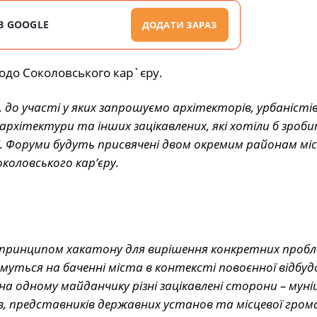
В GOOGLE
ДОДАТИ ЗАРАЗ
одо Соколовського кар`єру.
до участі у яких запрошуємо архітекторів, урбаністів
архітектури та інших зацікавлених, які хотіли б зроб
і. Форуми будуть присвячені двом окремим районам мі
коловського кар’єру.
за принципом хакатону для вирішення конкретних проб
уться на баченні міста в контексті повоєнної відбуд
а одному майданчику різні зацікавлені сторони – мун
ів, представників державних установ та місцевої гром