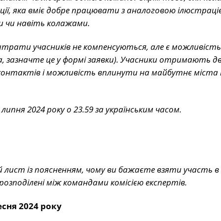
ції, яка вміє добре працювати з аналоговою ілюстраці
и чи навіть колажами.
витрати учасників не компенсуються, але є можливість
а, зазначте це у формі заявки). Учасники отримають дв
х контактів і можливість вплинути на майбутнє міста
липня 2024 року о 23.59 за українським часом.
лист із поясненням, чому ви бажаєте взяти участь в 
розподілені між командами комісією експертів.
есня 2024 року