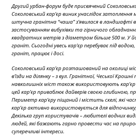
Другий урбан-форум буде присвячений Соколовсько
Соколовський кар’єр виник унаслідок затоплення м
штучна гранітна “чаша” з’явилася в ландшафті в р
застосуванням вибухівки та гірничого обладнання.
квадратних метрів з діаметром більше 500 м. У й
граніт. Сьогодні увесь карʼєр перебуває під водою
граніт, працює і досі.
Соколовський кар’єр розташований на околиці міс
в’їзди на ділянку – з вул. Гранітної, Чеської Крошн
навколишніх міст також використовують карʼєр я
цей кар’єр приваблює дайверів своєю глибиною,
Периметр кар’єру піщаний і містить скелі, які ча
кар’єр активно використовується для відпочинку,
Декілька груп користувачів – любителі водних вид
людей, які бажають гарно провести час на природі 
суперечливі інтереси.