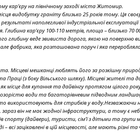
му кар’єру на північному заході міста Житомир.
ісця видобутку граніту близько 25 років тому. Ця своє
езультаті наполегливої індустріальної ​​експлуатації 
 Глибина карʼєру 100-110 метрів, площа – близько 70 0
ого глибину веде звивиста дорога, якою на поверхню 
, але фабрика, яка розташована поруч і яка перероблял
та. Місцеві мешканці люблять його за розкішну природ
і та Праці (з боку Вільського шляху). Місцеві жителі та д
к місце для купання та дайвінгу протягом цілого року
 прозорістю води та багаторівневим підводним ландш
сто використовують для стрибків у воду.
Незважаючи н
 зараз він не має жодної інфраструктури, а тому є неб
ів спорту (дайвери), туристи, сімʼї з дітьми та групи 
– всі зацікавлені в цій місцевості, але мають різні та