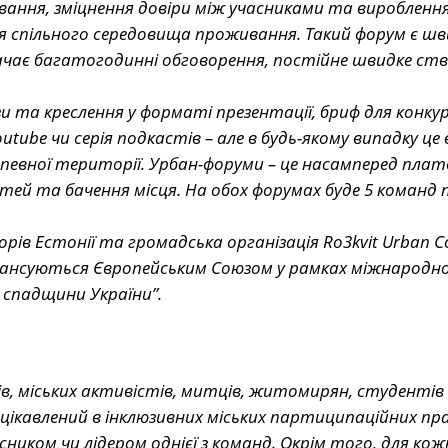
вання, зміцнення довіри між учасниками та виробленн
 спільного середовища проживання. Такий форум є шв
ачає багатогодинні обговорення, постійне швидке ст
и та креслення у форматі презентації, бриф для конку
tube чи серія подкастів – але в будь-якому випадку це
у певної території. Урбан-форуми – це насамперед пла
тей та бачення місця. На обох форумах буде 5 команд п
ів Естонії та громадська організація Ro3kvit Urban Coa
фінансуються Європейським Союзом у рамках міжнародн
 спадщини України”.
в, міських активістів, митців, житомирян, студентів
цікавлений в інклюзивних міських партиципаційних пр
ником чи лідером однієї з команд. Окрім того, для кож