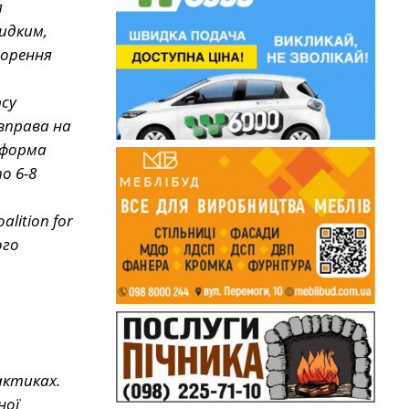
я
идким,
ворення
рсу
 вправа на
тформа
о 6-8
lition for
ого
актиках.
ної