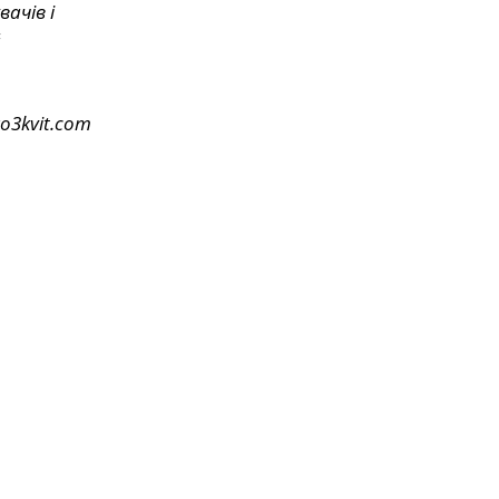
ачів і
й
ro3kvit.com