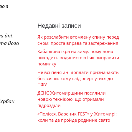
єю з
Недавні записи
а дні,
Як розслабити втомлену спину перед
 та його
сном: проста вправа та застереження
Кабачкова ікра на зиму: чому вона
виходить водянистою і як виправити
помилку
Не всі пенсійні доплати призначають
без заяви: кому слід звернутися до
ПФУ
ДСНС Житомирщини посилили
новою технікою: що отримали
Урбан-
підрозділи
«Полісся. Вареник FEST» у Житомирі:
коли та де пройде родинне свято