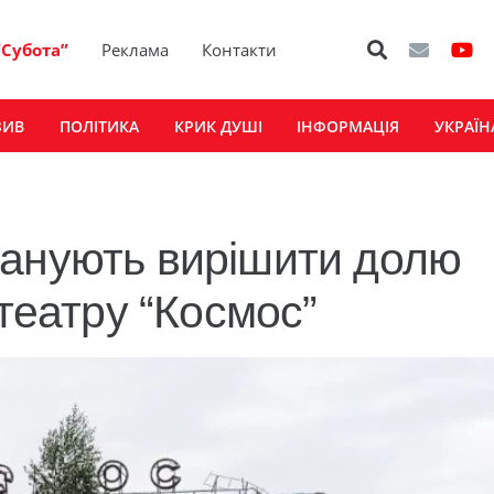
“Субота”
Реклама
Контакти
ЗИВ
ПОЛІТИКА
КРИК ДУШІ
ІНФОРМАЦІЯ
УКРАЇН
ланують вирішити долю
отеатру “Космос”