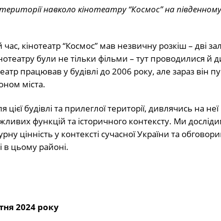
території навколо кінотеатру “Космос” на південному
 час, кінотеатр “Космос” мав незвичну розкіш – дві зал
інотеатру були не тільки фільми – тут проводилися й д
театр працював у будівлі до 2006 року, але зараз він пус
оном міста.
цієї будівлі та прилеглої території, дивлячись на неї
ожливих функцій та історичного контексту. Ми досліди
турну цінність у контексті сучасної України та обговори
і в цьому районі.
тня 2024 року