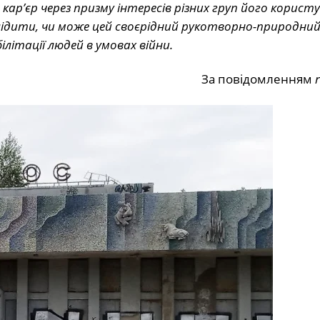
ар’єр через призму інтересів різних груп його користув
ідити, чи може цей своєрідний рукотворно-природни
літації людей в умовах війни.
За повідомленням