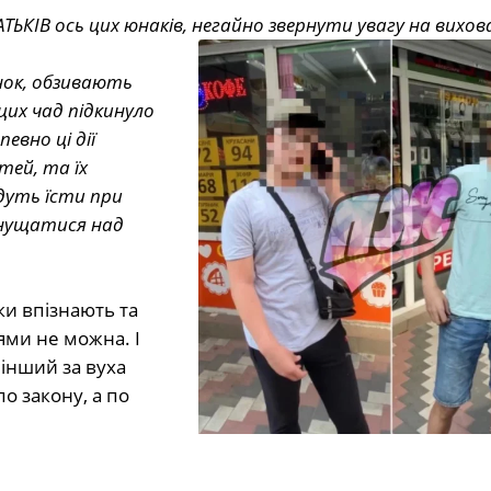
ЬКІВ ось цих юнаків, негайно звернути увагу на вихов
нок, обзивають
цих чад підкинуло
евно ці дії
тей, та їх
дуть їсти при
 знущатися над
ки впізнають та
ми не можна. І
 інший за вуха
о закону, а по