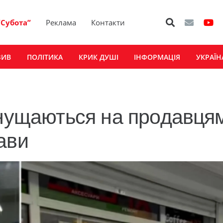
“Субота”
Реклама
Контакти
ЗИВ
ПОЛІТИКА
КРИК ДУШІ
ІНФОРМАЦІЯ
УКРАЇН
знущаються на продавця
ави