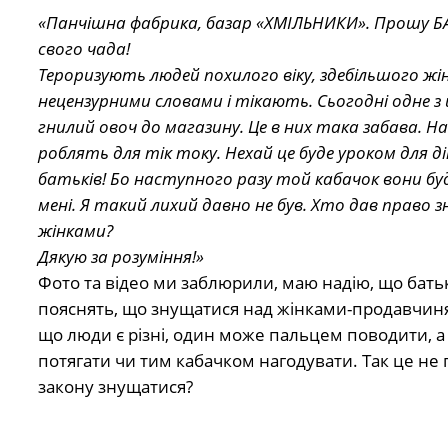
«Панчішна фабрика, базар «ХМІЛЬНИКИ». Прошу БАТ
свого чада!
Тероризують людей похилого віку, здебільшого жі
нецензурними словами і тікають. Сьогодні одне з 
гнилий овоч до магазину. Це в них така забава. Нап
роблять для тік току. Нехай це буде уроком для ді
батьків! Бо наступного разу той кабачок вони бу
мені. Я такий лихий давно не був. Хто дав право
жінками?
Дякую за розуміння!»
Фото та відео ми заблюрили, маю надію, що бать
пояснять, що знущатися над жінками-продавчиня
що люди є різні, один може пальцем поводити, а
потягати чи тим кабачком нагодувати. Так це не п
закону знущатися?