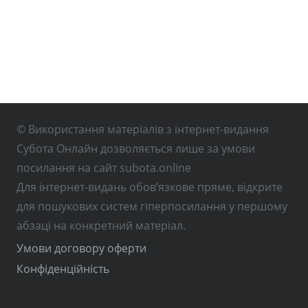
© Використання матеріалів з інтернет-видання
Субота Онлайн дозволяється лише за умови
посилання на сайт subota.online
Для інтернет-видань обов’язкове пряме, відкрите
для пошукових систем гіперпосилання у першому
абзаці на конкретний матеріал.
Умови договору оферти
Конфіденційність