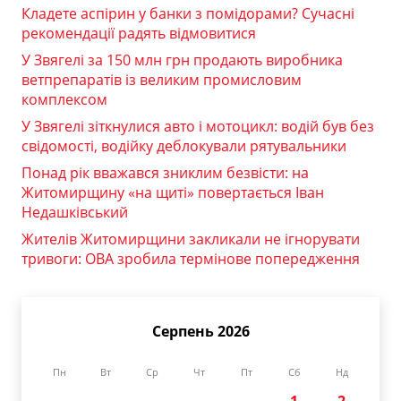
Кладете аспірин у банки з помідорами? Сучасні
рекомендації радять відмовитися
У Звягелі за 150 млн грн продають виробника
ветпрепаратів із великим промисловим
комплексом
У Звягелі зіткнулися авто і мотоцикл: водій був без
свідомості, водійку деблокували рятувальники
Понад рік вважався зниклим безвісти: на
Житомирщину «на щиті» повертається Іван
Недашківський
Жителів Житомирщини закликали не ігнорувати
тривоги: ОВА зробила термінове попередження
Серпень 2026
Пн
Вт
Ср
Чт
Пт
Сб
Нд