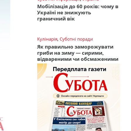
Мобілізація до 60 років: чому в
Україні не знижують
граничний вік
Кулінарія
,
Суботні поради
Як правильно заморожувати
гриби на зиму — сирими,
відвареними чи обсмаженими