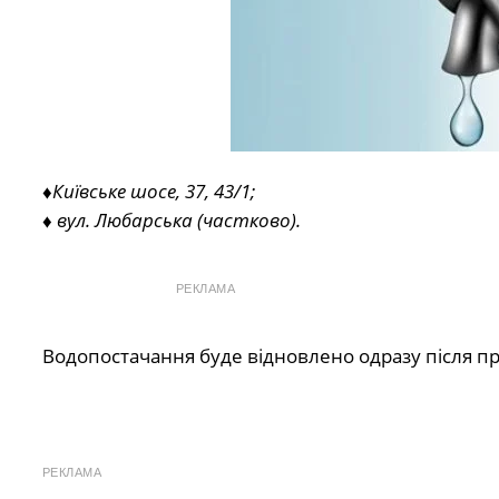
♦️
Київське шосе, 37, 43/1;
♦️
вул. Любарська (частково).
РЕКЛАМА
Водопостачання буде відновлено одразу після п
РЕКЛАМА