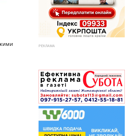
акими
РЕКЛАМА