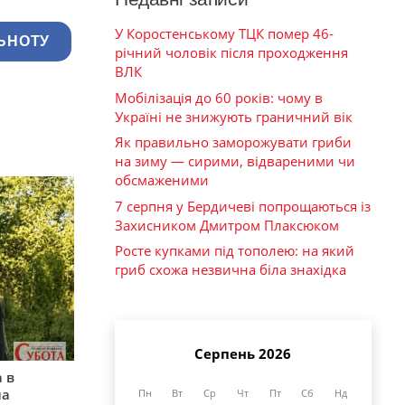
У Коростенському ТЦК помер 46-
ЬНОТУ
річний чоловік після проходження
ВЛК
Мобілізація до 60 років: чому в
Україні не знижують граничний вік
Як правильно заморожувати гриби
на зиму — сирими, відвареними чи
обсмаженими
7 серпня у Бердичеві попрощаються із
Захисником Дмитром Плаксюком
Росте купками під тополею: на який
гриб схожа незвична біла знахідка
Серпень 2026
 в
на
Пн
Вт
Ср
Чт
Пт
Сб
Нд