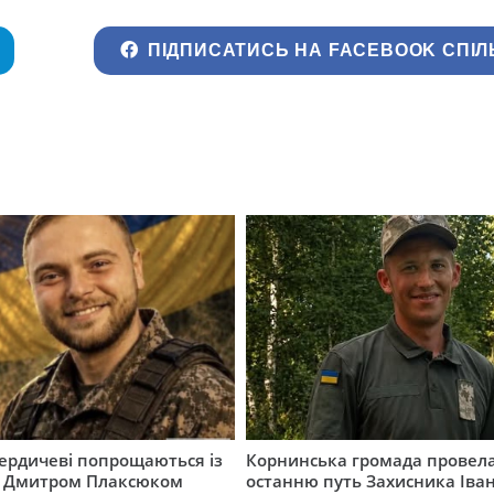
ПІДПИСАТИСЬ НА FACEBOOK СПІЛ
Бердичеві попрощаються із
Корнинська громада провела
 Дмитром Плаксюком
останню путь Захисника Іва