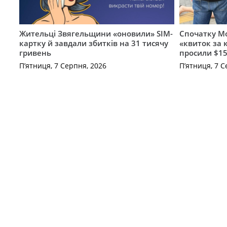
Жительці Звягельщини «оновили» SIM-
Спочатку Мо
картку й завдали збитків на 31 тисячу
«квиток за 
гривень
просили $15
П’ятниця, 7 Серпня, 2026
П’ятниця, 7 С