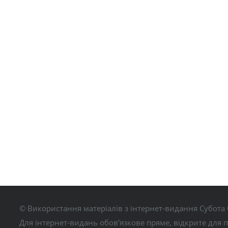
© Використання матеріалів з інтернет-видання Субота 
Для інтернет-видань обов’язкове пряме, відкрите для 