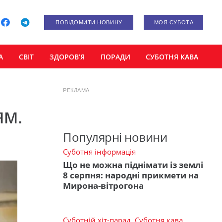
ПОВІДОМИТИ НОВИНУ
МОЯ СУБОТА
А
СВІТ
ЗДОРОВ’Я
ПОРАДИ
СУБОТНЯ КАВА
РЕКЛАМА
ям.
Популярні новини
Суботня інформація
Що не можна піднімати із землі
8 серпня: народні прикмети на
Мирона-вітрогона
Суботній хіт-парад
,
Суботня кава