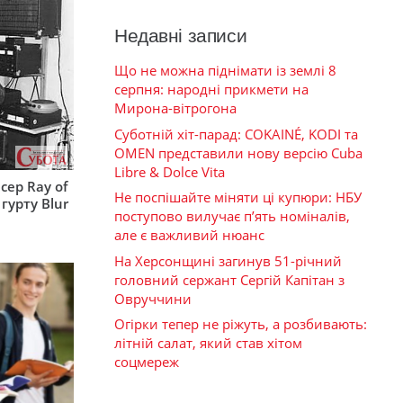
Недавні записи
Що не можна піднімати із землі 8
серпня: народні прикмети на
Мирона-вітрогона
Суботній хіт-парад: COKAINÉ, KODI та
OMEN представили нову версію Cuba
Libre & Dolce Vita
сер Ray of
Не поспішайте міняти ці купюри: НБУ
гурту Blur
поступово вилучає п’ять номіналів,
але є важливий нюанс
На Херсонщині загинув 51-річний
головний сержант Сергій Капітан з
Овруччини
Огірки тепер не ріжуть, а розбивають:
літній салат, який став хітом
соцмереж