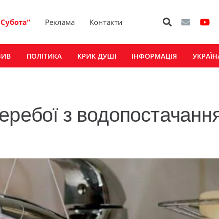
“Субота”
Реклама
Контакти
ЗИВ
ПОЛІТИКА
КРИК ДУШІ
ІНФОРМАЦІЯ
УКРАЇН
еребої з водопостачанн