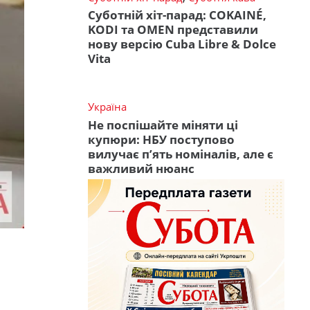
Суботній хіт-парад: COKAINÉ,
KODI та OMEN представили
нову версію Cuba Libre & Dolce
Vita
Україна
Не поспішайте міняти ці
купюри: НБУ поступово
вилучає п’ять номіналів, але є
важливий нюанс