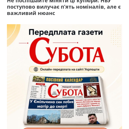
Не поспішайте міняти ці купюри: НБУ
поступово вилучає п’ять номіналів, але є
важливий нюанс