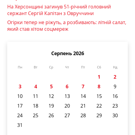
На Херсонщині загинув 51-річний головний
сержант Сергій Капітан з Овруччини
Огірки тепер не ріжуть, а розбивають: літній салат,
який став хітом соцмереж
Серпень 2026
Пн
Вт
Ср
Чт
Пт
Сб
Нд
1
2
3
4
5
6
7
8
9
10
11
12
13
14
15
16
17
18
19
20
21
22
23
24
25
26
27
28
29
30
31