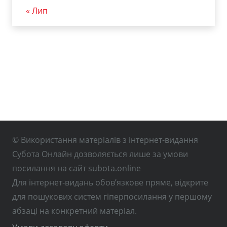
« Лип
© Використання матеріалів з інтернет-видання
Субота Онлайн дозволяється лише за умови
посилання на сайт subota.online
Для інтернет-видань обов’язкове пряме, відкрите
для пошукових систем гіперпосилання у першому
абзаці на конкретний матеріал.