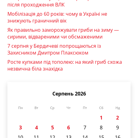
після проходження ВЛК
Мобілізація до 60 років: чому в Україні не
знижують граничний вік
Як правильно заморожувати гриби на зиму —
сирими, відвареними чи обсмаженими
7 серпня у Бердичеві попрощаються із
Захисником Дмитром Плаксюком
Росте купками під тополею: на який гриб схожа
незвична біла знахідка
Серпень 2026
Пн
Вт
Ср
Чт
Пт
Сб
Нд
1
2
3
4
5
6
7
8
9
10
11
12
13
14
15
16