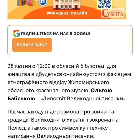
ПІДПИШІТЬСЯ НА НАС В GOOGLE
ДОДАТИ ЗАРАЗ
28 квітня о 12:00 в обласній бібліотеці для
юнацтва відбудеться онлайн-зустріч з фахівцем
етнографічного відділу Житомирського
обласного краєзнавчого музею
Ольгою
Бабською
– «Дивосвіт Великодньої писанки»
Під час заходу піде розмова про звичаї та
традиції Великодня в Україні і зокрема на
Поліссі, а також про символіку і техніку
написання Великодньої писанки.