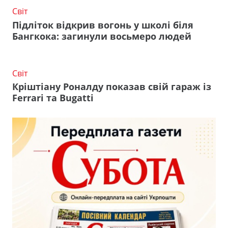
Світ
Підліток відкрив вогонь у школі біля
Бангкока: загинули восьмеро людей
Світ
Кріштіану Роналду показав свій гараж із
Ferrari та Bugatti