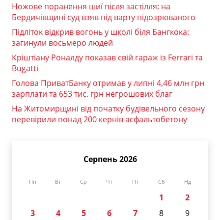
Ножове поранення шиї після застілля: на
Бердичівщині суд взяв під варту підозрюваного
Підліток відкрив вогонь у школі біля Бангкока:
загинули восьмеро людей
Кріштіану Роналду показав свій гараж із Ferrari та
Bugatti
Голова ПриватБанку отримав у липні 4,46 млн грн
зарплати та 653 тис. грн негрошових благ
На Житомирщині від початку будівельного сезону
перевірили понад 200 кернів асфальтобетону
Серпень 2026
Пн
Вт
Ср
Чт
Пт
Сб
Нд
1
2
3
4
5
6
7
8
9