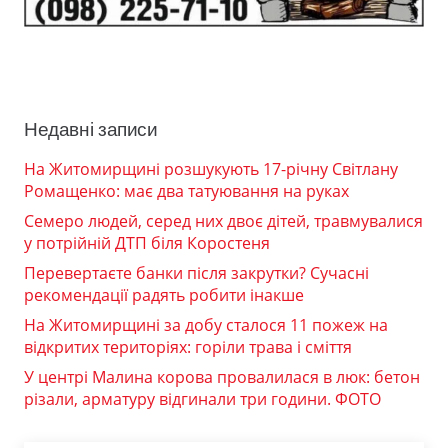
Недавні записи
На Житомирщині розшукують 17-річну Світлану
Ромащенко: має два татуювання на руках
Семеро людей, серед них двоє дітей, травмувалися
у потрійній ДТП біля Коростеня
Перевертаєте банки після закрутки? Сучасні
рекомендації радять робити інакше
На Житомирщині за добу сталося 11 пожеж на
відкритих територіях: горіли трава і сміття
У центрі Малина корова провалилася в люк: бетон
різали, арматуру відгинали три години. ФОТО