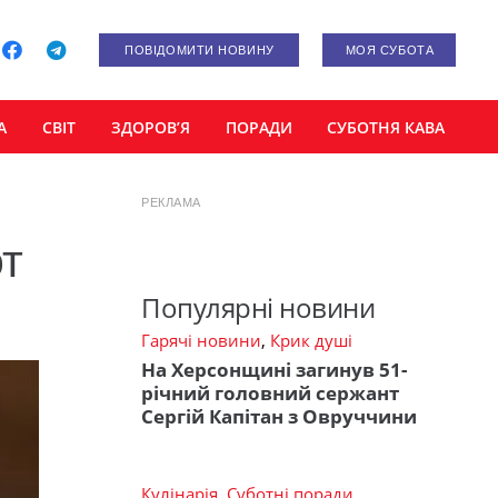
ПОВІДОМИТИ НОВИНУ
МОЯ СУБОТА
А
СВІТ
ЗДОРОВ’Я
ПОРАДИ
СУБОТНЯ КАВА
РЕКЛАМА
от
Популярні новини
Гарячі новини
,
Крик душі
На Херсонщині загинув 51-
річний головний сержант
Сергій Капітан з Овруччини
Кулінарія
,
Суботні поради