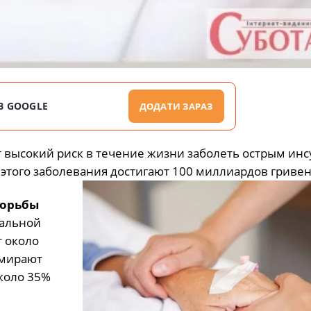
В GOOGLE
ДОДАТИ ЗАРАЗ
т высокий риск в течение жизни заболеть острым инс
этого заболевания достигают 100 миллиардов гривен 
борьбы
иальной
т около
умирают
коло 35%