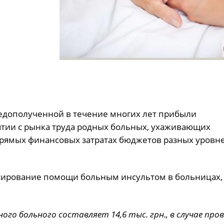
 недополученной в течение многих лет прибыли
ятии с рынка труда родных больных, ухаживающих
прямых финансовых затратах бюджетов разных уровн
нсирование помощи больным инсультом в больницах,
ого больного составляет 14,6 тыс. грн., в случае про