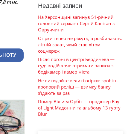
,8 тыс.
Недавні записи
На Херсонщині загинув 51-річний
головний сержант Сергій Капітан з
Овруччини
Огірки тепер не ріжуть, а розбивають:
літній салат, який став хітом
соцмереж
ЬНОТУ
Після погоні в центрі Бердичева —
суд: водій хоче отримати записи з
бодікамер і камер міста
Не викидайте великі огірки: зробіть
кроповий реліш — взимку банку
з’їдають за раз
Помер Вільям Орбіт — продюсер Ray
of Light Мадонни та альбому 13 гурту
Blur