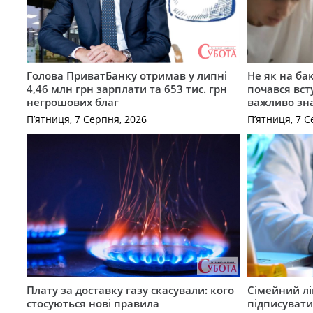
Голова ПриватБанку отримав у липні
Не як на ба
4,46 млн грн зарплати та 653 тис. грн
почався вст
негрошових благ
важливо зн
П’ятниця, 7 Серпня, 2026
П’ятниця, 7 С
Плату за доставку газу скасували: кого
Сімейний лі
стосуються нові правила
підписувати