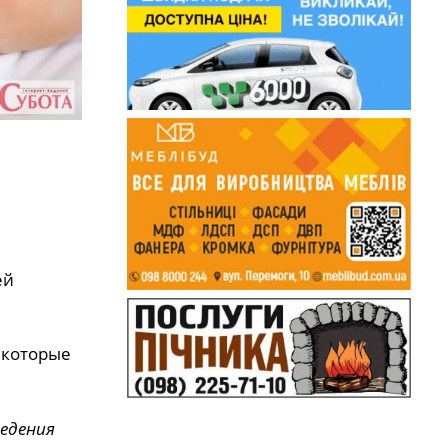
ей
 которые
ведения