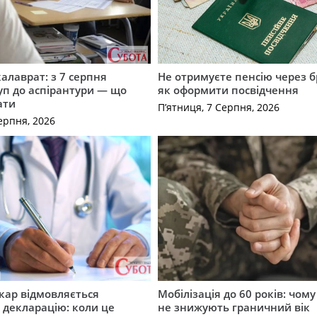
калаврат: з 7 серпня
Не отримуєте пенсію через б
уп до аспірантури — що
як оформити посвідчення
ати
П’ятниця, 7 Серпня, 2026
ерпня, 2026
кар відмовляється
Мобілізація до 60 років: чому
 декларацію: коли це
не знижують граничний вік