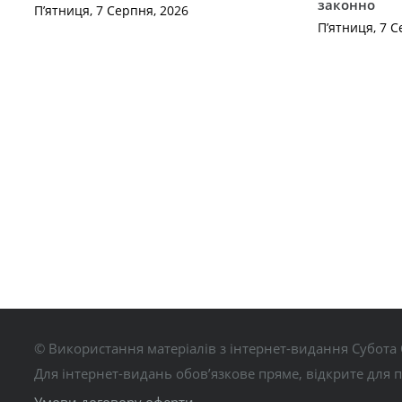
законно
П’ятниця, 7 Серпня, 2026
П’ятниця, 7 С
© Використання матеріалів з інтернет-видання Субота 
Для інтернет-видань обов’язкове пряме, відкрите для 
Умови договору оферти