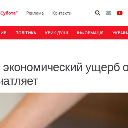
“Субота”
Реклама
Контакти
ЗИВ
ПОЛІТИКА
КРИК ДУШІ
ІНФОРМАЦІЯ
УКРАЇН
 экономический ущерб 
чатляет