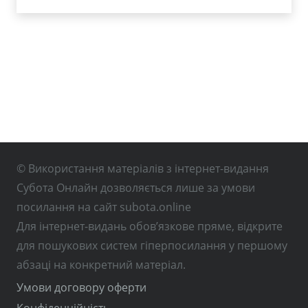
© Використання матеріалів з інтернет-видання
Субота Онлайн дозволяється лише за умови
посилання на сайт subota.online
Для інтернет-видань обов’язкове пряме, відкрите
для пошукових систем гіперпосилання у першому
абзаці на конкретний матеріал.
Умови договору оферти
Конфіденційність