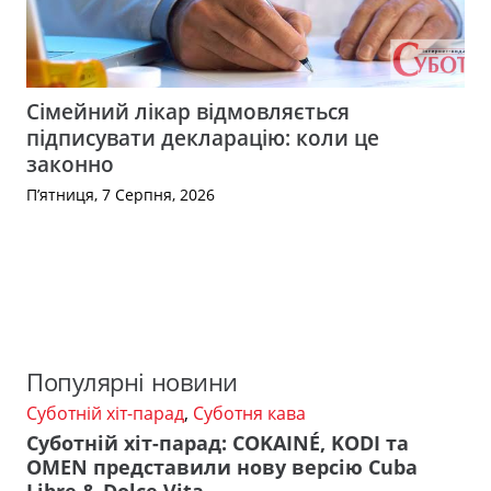
Сімейний лікар відмовляється
підписувати декларацію: коли це
законно
П’ятниця, 7 Серпня, 2026
Популярні новини
Суботній хіт-парад
,
Суботня кава
Суботній хіт-парад: COKAINÉ, KODI та
OMEN представили нову версію Cuba
Libre & Dolce Vita