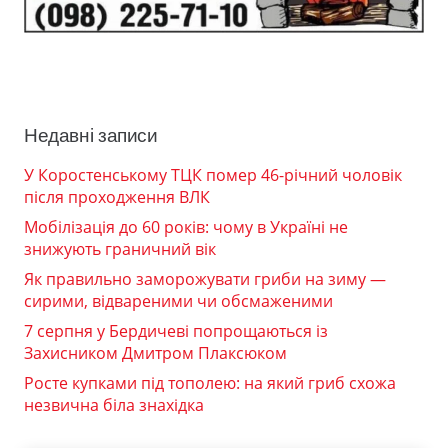
Недавні записи
У Коростенському ТЦК помер 46-річний чоловік
після проходження ВЛК
Мобілізація до 60 років: чому в Україні не
знижують граничний вік
Як правильно заморожувати гриби на зиму —
сирими, відвареними чи обсмаженими
7 серпня у Бердичеві попрощаються із
Захисником Дмитром Плаксюком
Росте купками під тополею: на який гриб схожа
незвична біла знахідка