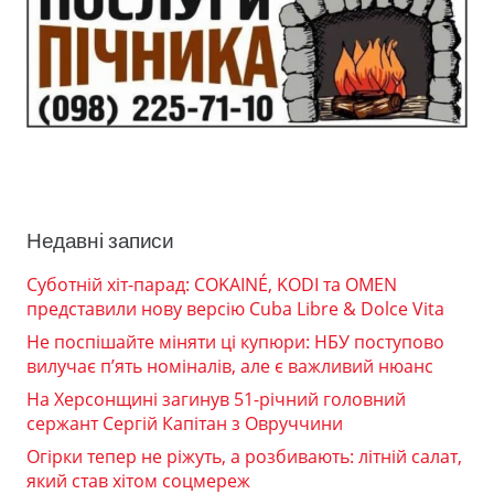
Недавні записи
Суботній хіт-парад: COKAINÉ, KODI та OMEN
представили нову версію Cuba Libre & Dolce Vita
Не поспішайте міняти ці купюри: НБУ поступово
вилучає п’ять номіналів, але є важливий нюанс
На Херсонщині загинув 51-річний головний
сержант Сергій Капітан з Овруччини
Огірки тепер не ріжуть, а розбивають: літній салат,
який став хітом соцмереж