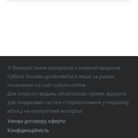
© Використання матеріалів з інтернет-видання
Субота Онлайн дозволяється лише за умови
посилання на сайт subota.online
Для інтернет-видань обов’язкове пряме, відкрите
для пошукових систем гіперпосилання у першому
абзаці на конкретний матеріал.
Умови договору оферти
Конфіденційність