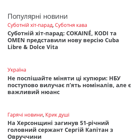
Популярні новини
Суботній хіт-парад
,
Суботня кава
Суботній хіт-парад: COKAINÉ, KODI та
OMEN представили нову версію Cuba
Libre & Dolce Vita
Україна
Не поспішайте міняти ці купюри: НБУ
поступово вилучає п’ять номіналів, але є
важливий нюанс
Гарячі новини
,
Крик душі
На Херсонщині загинув 51-річний
головний сержант Сергій Капітан з
Овруччини