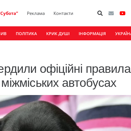
“Субота”
Реклама
Контакти
ЗИВ
ПОЛІТИКА
КРИК ДУШІ
ІНФОРМАЦІЯ
УКРАЇН
ердили офіційні правила
 міжміських автобусах