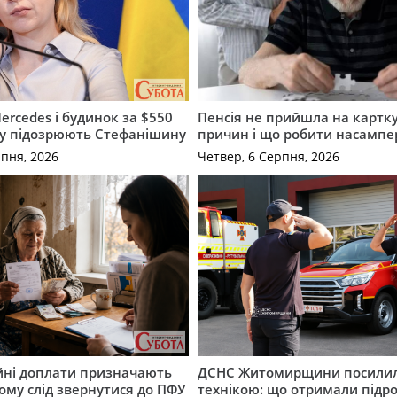
ercedes і будинок за $550
Пенсія не прийшла на картку
му підозрюють Стефанішину
причин і що робити насампе
рпня, 2026
Четвер, 6 Серпня, 2026
ійні доплати призначають
ДСНС Житомирщини посили
кому слід звернутися до ПФУ
технікою: що отримали підро