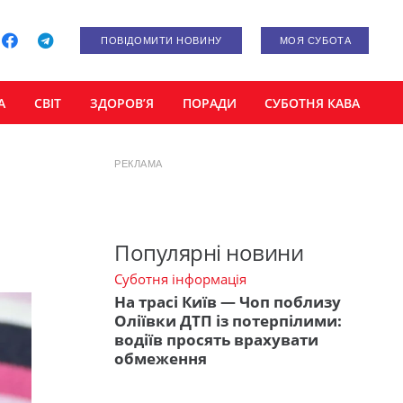
ПОВІДОМИТИ НОВИНУ
МОЯ СУБОТА
А
СВІТ
ЗДОРОВ’Я
ПОРАДИ
СУБОТНЯ КАВА
РЕКЛАМА
Популярні новини
Суботня інформація
На трасі Київ — Чоп поблизу
Оліївки ДТП із потерпілими:
водіїв просять врахувати
обмеження