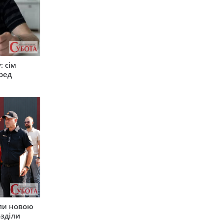
: сім
ред
ли новою
зділи