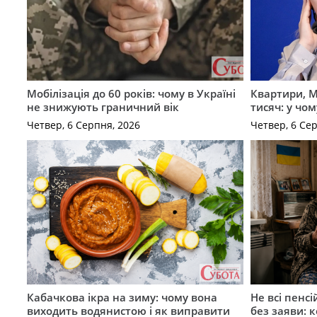
Мобілізація до 60 років: чому в Україні
Квартири, M
не знижують граничний вік
тисяч: у чо
Четвер, 6 Серпня, 2026
Четвер, 6 Се
Кабачкова ікра на зиму: чому вона
Не всі пенс
виходить водянистою і як виправити
без заяви: 