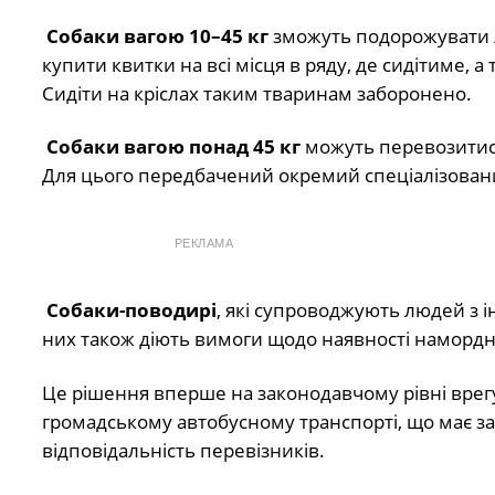
Собаки вагою 10–45 кг
зможуть подорожувати л
купити квитки на всі місця в ряду, де сидітиме, а
Сидіти на кріслах таким тваринам заборонено.
Собаки вагою понад 45 кг
можуть перевозитися
Для цього передбачений окремий спеціалізован
РЕКЛАМА
Собаки-поводирі
, які супроводжують людей з 
них також діють вимоги щодо наявності намордни
Це рішення вперше на законодавчому рівні врег
громадському автобусному транспорті, що має за
відповідальність перевізників.