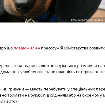
 про що
повідомили
у пресслужбі Міністерства розвитк
везення тварин залежно від їхнього розміру та ваг
 домашніх улюбленців стане наявність ветеринарног
хи чи гризуни — мають перебувати у спеціальних пер
о тримати на руках, під сидінням або на окремому мі
й квиток.