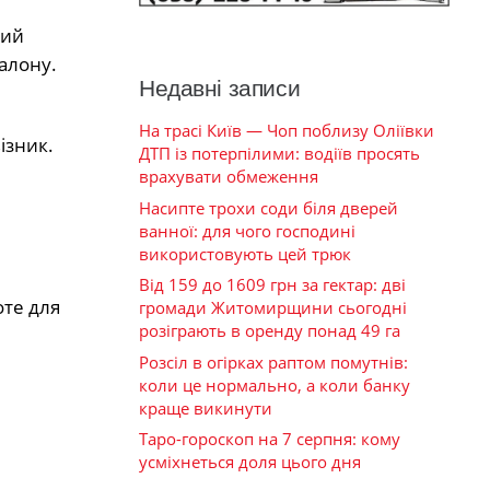
ний
салону.
Недавні записи
На трасі Київ — Чоп поблизу Оліївки
ізник.
ДТП із потерпілими: водіїв просять
врахувати обмеження
Насипте трохи соди біля дверей
ванної: для чого господині
використовують цей трюк
Від 159 до 1609 грн за гектар: дві
оте для
громади Житомирщини сьогодні
розіграють в оренду понад 49 га
Розсіл в огірках раптом помутнів:
коли це нормально, а коли банку
краще викинути
Таро-гороскоп на 7 серпня: кому
усміхнеться доля цього дня