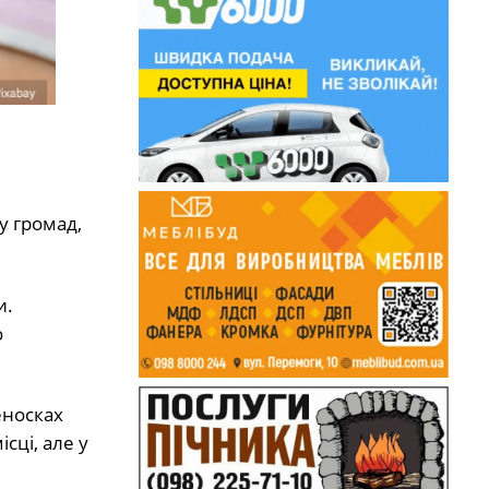
у громад,
и.
о
еносках
сці, але у