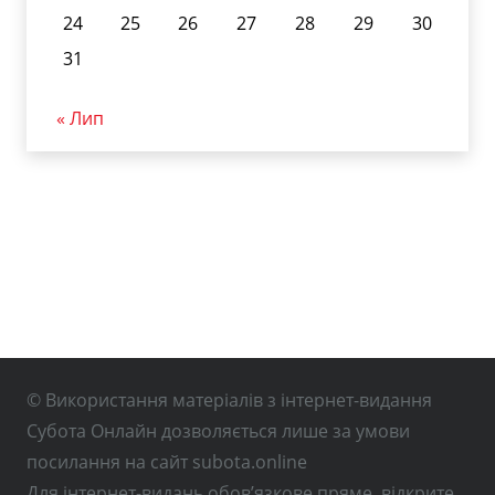
24
25
26
27
28
29
30
31
« Лип
© Використання матеріалів з інтернет-видання
Субота Онлайн дозволяється лише за умови
посилання на сайт subota.online
Для інтернет-видань обов’язкове пряме, відкрите