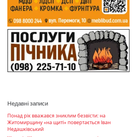
Недавні записи
Понад рік вважався зниклим безвісти: на
Житомирщину «на щиті» повертається Іван
Недашківський