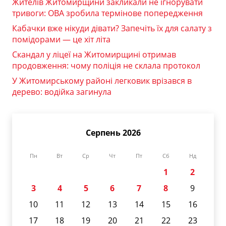
Жителів Житомирщини закликали не ігнорувати
тривоги: ОВА зробила термінове попередження
Кабачки вже нікуди дівати? Запечіть їх для салату з
помідорами — це хіт літа
Скандал у ліцеї на Житомирщині отримав
продовження: чому поліція не склала протокол
У Житомирському районі легковик врізався в
дерево: водійка загинула
Серпень 2026
Пн
Вт
Ср
Чт
Пт
Сб
Нд
1
2
3
4
5
6
7
8
9
10
11
12
13
14
15
16
17
18
19
20
21
22
23