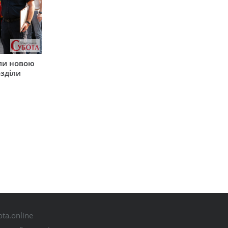
ли новою
зділи
ta.online