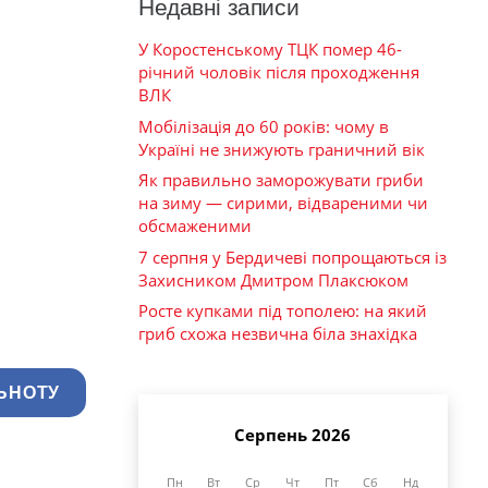
Недавні записи
У Коростенському ТЦК помер 46-
річний чоловік після проходження
ВЛК
Мобілізація до 60 років: чому в
Україні не знижують граничний вік
Як правильно заморожувати гриби
на зиму — сирими, відвареними чи
обсмаженими
7 серпня у Бердичеві попрощаються із
Захисником Дмитром Плаксюком
Росте купками під тополею: на який
гриб схожа незвична біла знахідка
ЬНОТУ
Серпень 2026
Пн
Вт
Ср
Чт
Пт
Сб
Нд