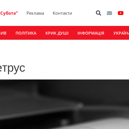
“Субота”
Реклама
Контакти
ЗИВ
ПОЛІТИКА
КРИК ДУШІ
ІНФОРМАЦІЯ
УКРАЇН
етрус