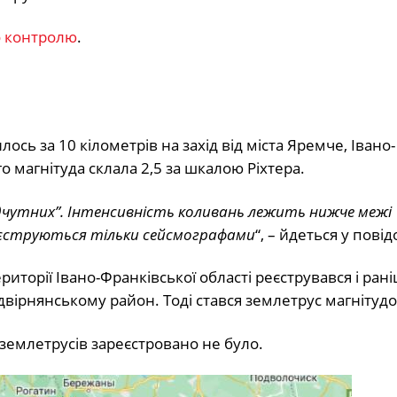
о контролю
.
сь за 10 кілометрів на захід від міста Яремче, Івано-
го магнітуда склала 2,5 за шкалою Ріхтера.
ідчутних”. Інтенсивність коливань лежить нижче межі
реєструються тільки сейсмографами
“, – йдеться у пові
риторії Івано-Франківської області реєструвався і рані
двірнянському район. Тоді стався землетрус магнітудо
 землетрусів зареєстровано не було.