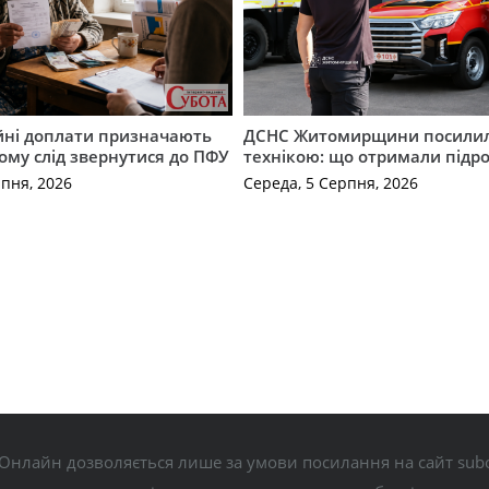
ійні доплати призначають
ДСНС Житомирщини посили
кому слід звернутися до ПФУ
технікою: що отримали підро
рпня, 2026
Середа, 5 Серпня, 2026
Онлайн дозволяється лише за умови посилання на сайт subo