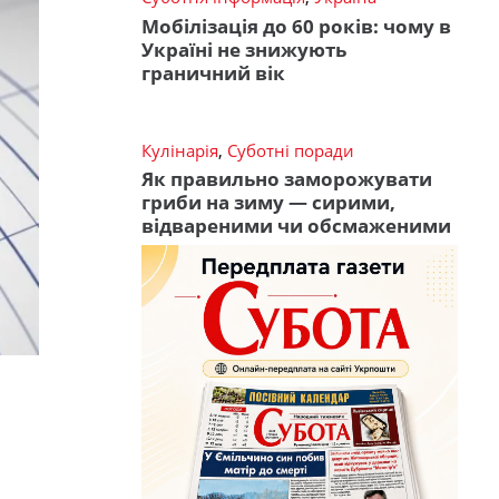
Мобілізація до 60 років: чому в
Україні не знижують
граничний вік
Кулінарія
,
Суботні поради
Як правильно заморожувати
гриби на зиму — сирими,
відвареними чи обсмаженими