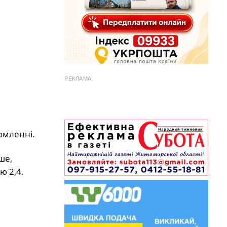
РЕКЛАМА
домленні.
ше,
ю 2,4.