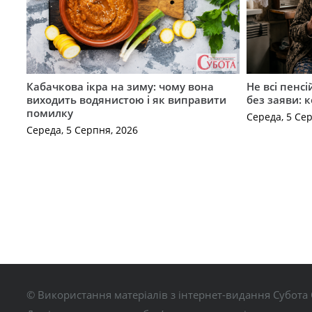
Кабачкова ікра на зиму: чому вона
Не всі пенс
виходить водянистою і як виправити
без заяви: 
помилку
Середа, 5 Се
Середа, 5 Серпня, 2026
© Використання матеріалів з інтернет-видання Субота 