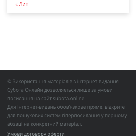
« Лип
© Використання матеріалів з інтернет-видання
Субота Онлайн дозволяється лише за умови
посилання на сайт subota.online
Для інтернет-видань обов’язкове пряме, відкрите
для пошукових систем гіперпосилання у першому
абзаці на конкретний матеріал.
Умови договору оферти