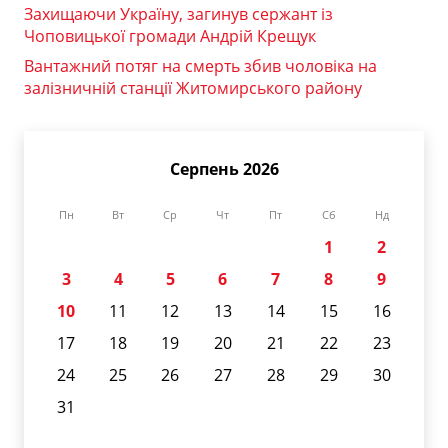
Захищаючи Україну, загинув сержант із
Чоповицької громади Андрій Крещук
Вантажний потяг на смерть збив чоловіка на
залізничній станції Житомирського району
Серпень 2026
Пн
Вт
Ср
Чт
Пт
Сб
Нд
1
2
3
4
5
6
7
8
9
10
11
12
13
14
15
16
17
18
19
20
21
22
23
24
25
26
27
28
29
30
31