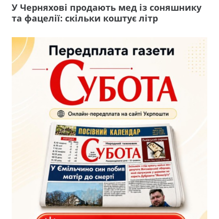
У Черняхові продають мед із соняшнику
та фацелії: скільки коштує літр