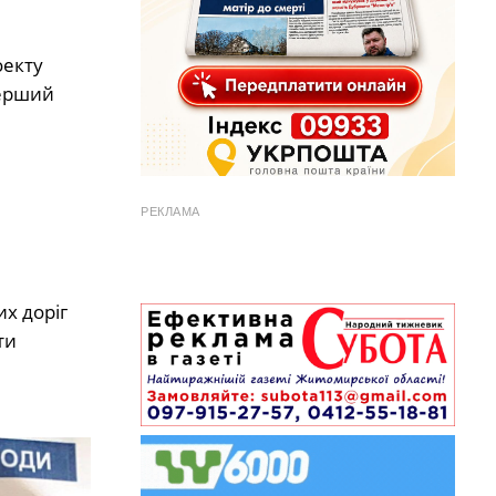
оекту
перший
РЕКЛАМА
их доріг
ти