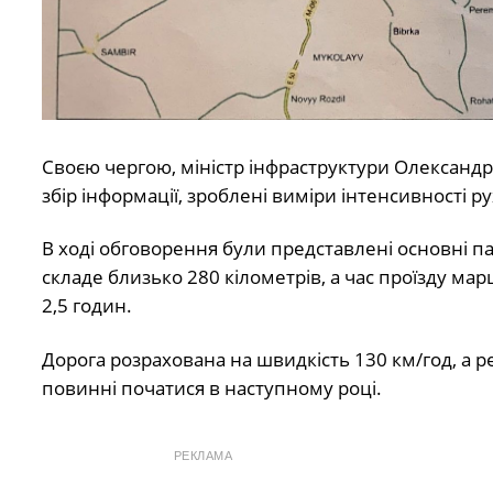
Своєю чергою, міністр інфраструктури Олександ
збір інформації, зроблені виміри інтенсивності р
В ході обговорення були представлені основні п
складе близько 280 кілометрів, а час проїзду ма
2,5 годин.
Дорога розрахована на швидкість 130 км/год, а р
повинні початися в наступному році.
РЕКЛАМА