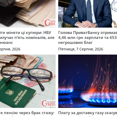
те міняти ці купюри: НБУ
Голова ПриватБанку отримав
илучає п’ять номіналів, але
4,46 млн грн зарплати та 653
 нюанс
негрошових благ
ерпня, 2026
П’ятниця, 7 Серпня, 2026
е пенсію через брак стажу:
Плату за доставку газу скасу