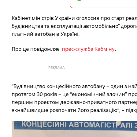
Кабінет міністрів України оголосив про старт ре
будівництва та експлуатації автомобільної доро
платний автобан в Україні.
Про це повідомляє
прес-служба Кабміну
.
РЕКЛАМА
“Будівництво концесійного автобану – один з найб
протягом 30 років – це “економічний злочин” про
першим проектом державно-приватного партнерств
якнайшвидше розпочати його реалізацію”, – під