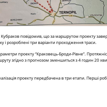
р Кубраков повідомив, що за маршрутом проекту зав
уху і розроблені три варіанти проходження траси.
араметри проекту “Краковець-Броди-Рівне”. Протяжніс
ршруту згідно з прогнозом зменшиться з 4 годин 20 хв
еалізація проекту передбачена в три етапи. Перші ро