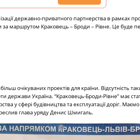
алізації державно-приватного партнерства в рамках пр
ги за маршрутом Краковець – Броди – Рівне. Це буде 
ільш очікуваних проектів для країни. Відсутність так
ти держави Україна. “Краковець-Броди-Рівне” має ста
а у сфері будівництва та експлуатації доріг. Маємо
креслив глава уряду Денис Шмигаль.