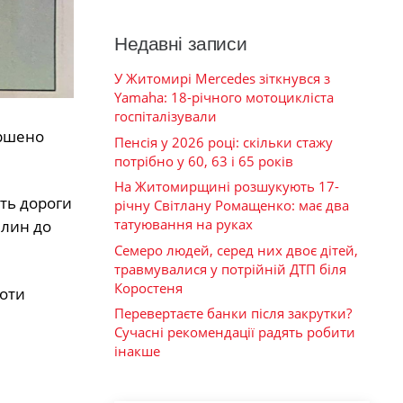
Недавні записи
У Житомирі Mercedes зіткнувся з
Yamaha: 18-річного мотоцикліста
госпіталізували
ершено
Пенсія у 2026 році: скільки стажу
потрібно у 60, 63 і 65 років
На Житомирщині розшукують 17-
ть дороги
річну Світлану Ромащенко: має два
татуювання на руках
илин до
Семеро людей, серед них двоє дітей,
травмувалися у потрійній ДТП біля
Коростеня
боти
Перевертаєте банки після закрутки?
Сучасні рекомендації радять робити
інакше