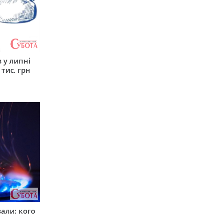
 у липні
 тис. грн
вали: кого