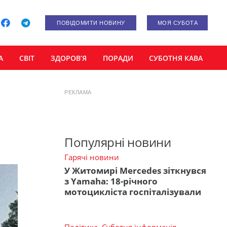
ПОВІДОМИТИ НОВИНУ
МОЯ СУБОТА
А
СВІТ
ЗДОРОВ’Я
ПОРАДИ
СУБОТНЯ КАВА
РЕКЛАМА
Популярні новини
Гарячі новини
У Житомирі Mercedes зіткнувся
з Yamaha: 18-річного
мотоцикліста госпіталізували
Політика
,
Суботня інформація
,