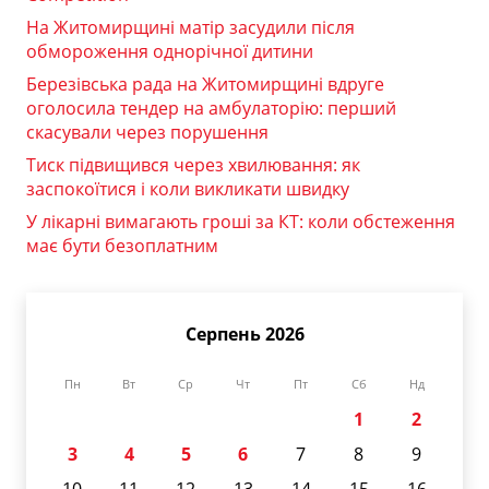
На Житомирщині матір засудили після
обмороження однорічної дитини
Березівська рада на Житомирщині вдруге
оголосила тендер на амбулаторію: перший
скасували через порушення
Тиск підвищився через хвилювання: як
заспокоїтися і коли викликати швидку
У лікарні вимагають гроші за КТ: коли обстеження
має бути безоплатним
Серпень 2026
Пн
Вт
Ср
Чт
Пт
Сб
Нд
1
2
3
4
5
6
7
8
9