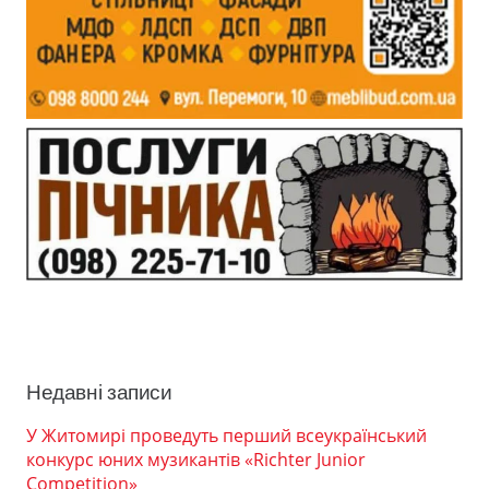
Недавні записи
У Житомирі проведуть перший всеукраїнський
конкурс юних музикантів «Richter Junior
Competition»