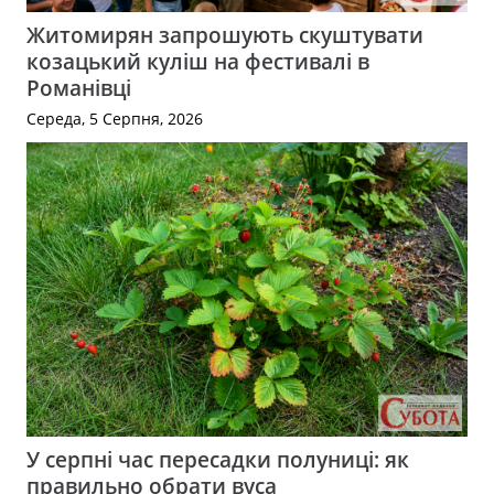
Житомирян запрошують скуштувати
козацький куліш на фестивалі в
Романівці
Середа, 5 Серпня, 2026
У серпні час пересадки полуниці: як
правильно обрати вуса