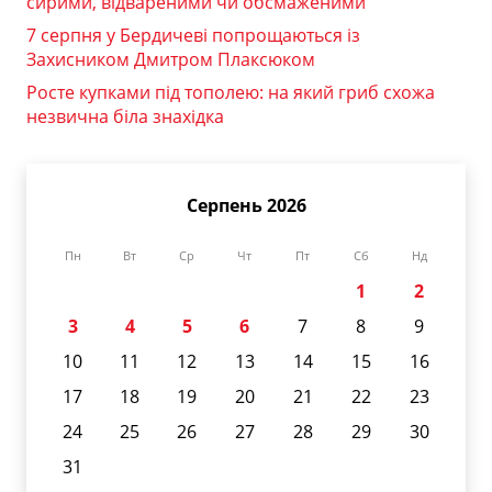
сирими, відвареними чи обсмаженими
7 серпня у Бердичеві попрощаються із
Захисником Дмитром Плаксюком
Росте купками під тополею: на який гриб схожа
незвична біла знахідка
Серпень 2026
Пн
Вт
Ср
Чт
Пт
Сб
Нд
1
2
3
4
5
6
7
8
9
10
11
12
13
14
15
16
17
18
19
20
21
22
23
24
25
26
27
28
29
30
31