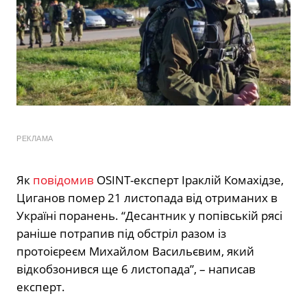
РЕКЛАМА
Як
повідомив
OSINT-експерт Іраклій Комахідзе,
Циганов помер 21 листопада від отриманих в
Україні поранень. “Десантник у попівській рясі
раніше потрапив під обстріл разом із
протоієреєм Михайлом Васильєвим, який
відкобзонився ще 6 листопада”, – написав
експерт.