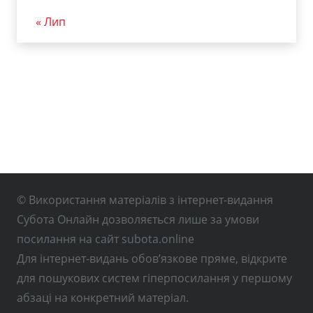
« Лип
© Використання матеріалів з інтернет-видання
Субота Онлайн дозволяється лише за умови
посилання на сайт subota.online
Для інтернет-видань обов’язкове пряме, відкрите
для пошукових систем гіперпосилання у першому
абзаці на конкретний матеріал.