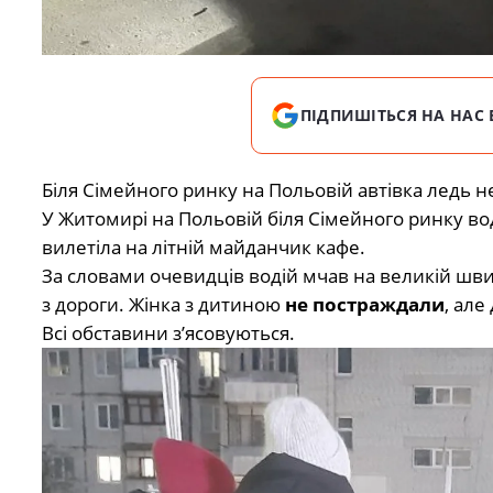
ПІДПИШІТЬСЯ НА НАС 
Біля Сімейного ринку на Польовій автівка ледь н
У Житомирі на Польовій біля Сімейного ринку во
вилетіла на літній майданчик кафе.
За словами очевидців водій мчав на великій швид
з дороги. Жінка з дитиною
не постраждали
, але
Всі обставини з’ясовуються.