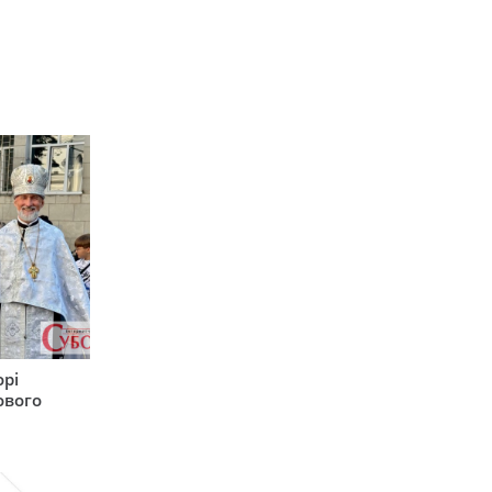
орі
ового