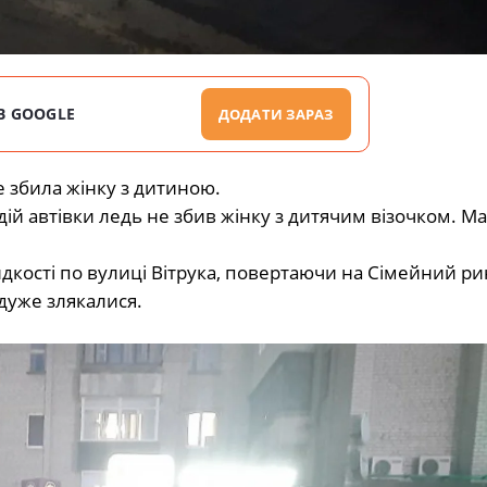
В GOOGLE
ДОДАТИ ЗАРАЗ
е збила жінку з дитиною.
дій автівки ледь не збив жінку з дитячим візочком. 
кості по вулиці Вітрука, повертаючи на Сімейний рин
 дуже злякалися.