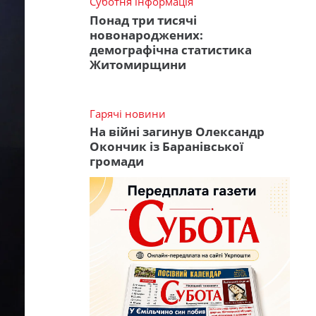
Суботня інформація
Понад три тисячі
новонароджених:
демографічна статистика
Житомирщини
Гарячі новини
На війні загинув Олександр
Окончик із Баранівської
громади