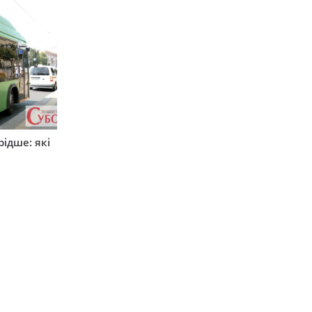
ідше: які
и