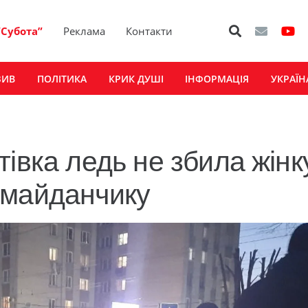
“Субота”
Реклама
Контакти
ЗИВ
ПОЛІТИКА
КРИК ДУШІ
ІНФОРМАЦІЯ
УКРАЇН
івка ледь не збила жінк
 майданчику