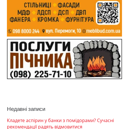
Недавні записи
Кладете аспірин у банки з помідорами? Сучасні
рекомендації радять відмовитися