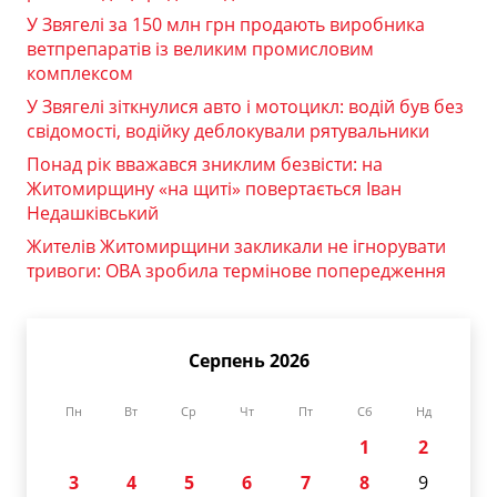
У Звягелі за 150 млн грн продають виробника
ветпрепаратів із великим промисловим
комплексом
У Звягелі зіткнулися авто і мотоцикл: водій був без
свідомості, водійку деблокували рятувальники
Понад рік вважався зниклим безвісти: на
Житомирщину «на щиті» повертається Іван
Недашківський
Жителів Житомирщини закликали не ігнорувати
тривоги: ОВА зробила термінове попередження
Серпень 2026
Пн
Вт
Ср
Чт
Пт
Сб
Нд
1
2
3
4
5
6
7
8
9