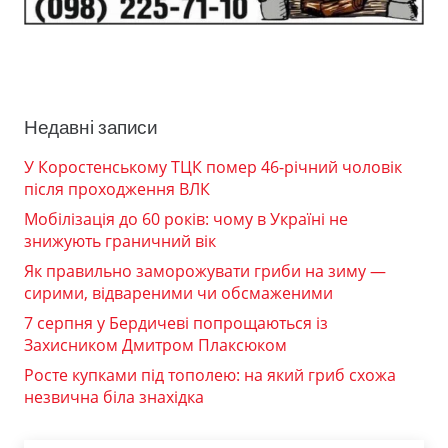
Недавні записи
У Коростенському ТЦК помер 46-річний чоловік
після проходження ВЛК
Мобілізація до 60 років: чому в Україні не
знижують граничний вік
Як правильно заморожувати гриби на зиму —
сирими, відвареними чи обсмаженими
7 серпня у Бердичеві попрощаються із
Захисником Дмитром Плаксюком
Росте купками під тополею: на який гриб схожа
незвична біла знахідка