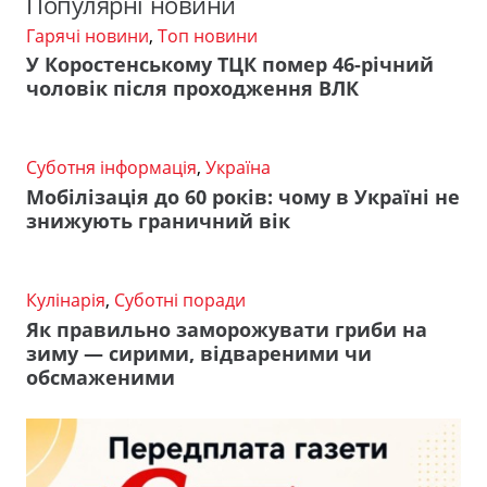
Популярні новини
Гарячі новини
,
Топ новини
У Коростенському ТЦК помер 46-річний
чоловік після проходження ВЛК
Суботня інформація
,
Україна
Мобілізація до 60 років: чому в Україні не
знижують граничний вік
Кулінарія
,
Суботні поради
Як правильно заморожувати гриби на
зиму — сирими, відвареними чи
обсмаженими