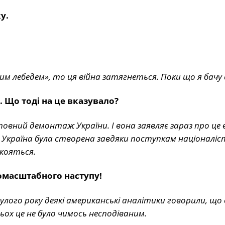
у.
м лебедем», то ця війна затягнеться. Поки що я бачу 
 Що тоді на це вказувало?
овний демонтаж України. І вона заявляє зараз про це 
 Україна була створена завдяки поступкам націоналіс
окояться.
номасштабного наступу!
улого року деякі американські аналітики говорили, що 
ьох це не було чимось несподіваним.