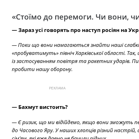
«Стоїмо до перемоги. Чи вони, ч
— Зараз усі говорять про наступ росіян на Ук
— Поки що вони намагаються знайти наші слабкі 
«пробуватимуть» північ Харківської області. Та
із застосуванням повітря та ракетних ударів. Пит
пробити нашу оборону.
РЕКЛАМА
— Бахмут вистоить?
— Є ризик, що ми відійдемо, якщо вони зможуть
до Часового Яру. У наших хлопців різний настрій,
сім’ям, які вже давно не бачили рідних.