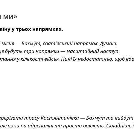
и ми»
раїну у трьох напрямках.
місця — Бахмут, сватівський напрямок. Думаю,
к, це будуть три напрямки — масштабний наступ
ання у кількості військ. Нині їх недостатньо, щоб вд
 перерізати трасу Костянтинівка — Бахмут та вийдут
 але вони на адреналіні та просто воюють. Складніше ї