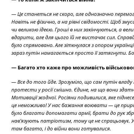
— Це станеться не скоро, але однозначно перемога 
Навіть не фізично, а на рівні свідомості. Щоб 
чи великою ідеєю. Гроші в них закінчуються, а велик
вдарити, але для цього їй не вистачає сил. Справд
було спрямовано. Але зіткнулася з опором українців
зараз путін намагається просто її затягнути. Бо
— Багато хто каже про можливість військовог
— Все до того йде. Зрозуміло, що сам путін влад
протести у росії смішно. Єдине, на що вони здатні
Мотивації жодної. Росіяни подивилися, яке піднесе
це неможливо! У нас бажання воювати — це прир
було благати допомагати армії, брати до рук зб
нав’язують патріотизм, тому це не спрацьовує. У 
там багато, і до війни вони готувалися.