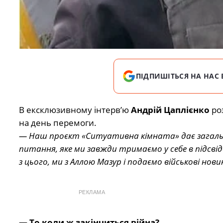
ПІДПИШІТЬСЯ НА НАС 
В ексклюзивному інтерв’ю
Андрій Цаплієнко
ро
на день перемоги.
— Наш проєкт «Ситуативна кімната» дає загаль
питання, яке ми завжди тримаємо у себе в підсвід
з цього, ми з Аллою Мазур і подаємо військові нови
РЕКЛАМА
— То коли ж закінчиться війна?