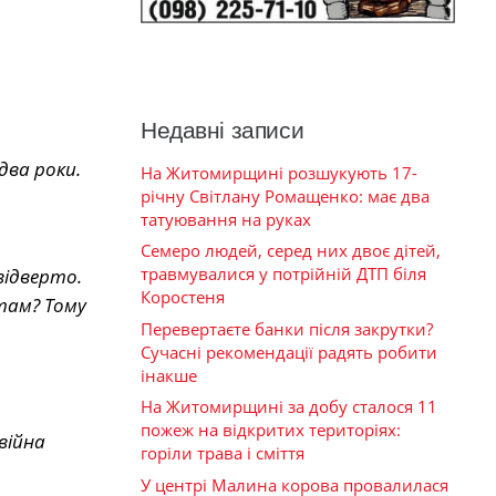
Недавні записи
два роки.
На Житомирщині розшукують 17-
річну Світлану Ромащенко: має два
татуювання на руках
Семеро людей, серед них двоє дітей,
травмувалися у потрійній ДТП біля
відверто.
Коростеня
там? Тому
Перевертаєте банки після закрутки?
Сучасні рекомендації радять робити
інакше
На Житомирщині за добу сталося 11
пожеж на відкритих територіях:
війна
горіли трава і сміття
У центрі Малина корова провалилася