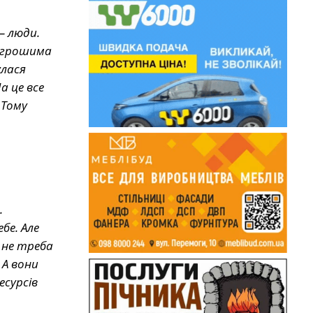
— люди.
— грошима
улася
а це все
 Тому
.
бе. Але
 не треба
 А вони
есурсів