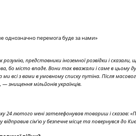
але однозначно перемога буде за нами»
к розумію, представники іноземної розвідки і сказали, щ
ва, бо місто впаде. Вони так вважали і саме в цьому д
 ми всі з вами в умовному списку путіна. Після масово
, — знищення мільйонів українців.
 ранку 24 лютого мені зателефонував товариш і сказав: «
зу відправив сім’ю у безпечне місце та повернувся до Киє