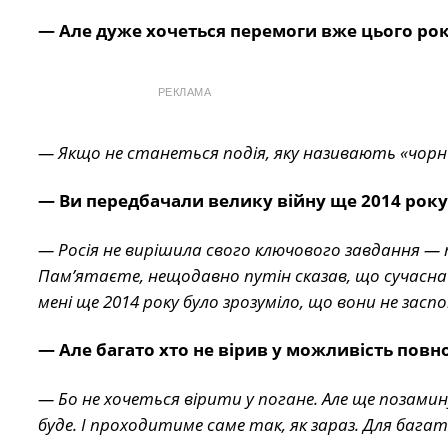
— Але дуже хочеться перемоги вже цього рок
РЕКЛАМА
— Якщо не станеться подія, яку називають «чорни
— Ви передбачали велику війну ще 2014 року.
— Росія не вирішила свого ключового завдання — п
Пам’ятаєте, нещодавно путін сказав, що сучасна
мені ще 2014 року було зрозуміло, що вони не засп
— Але багато хто не вірив у можливість пов
— Бо не хочеться вірити у погане. Але ще позамин
буде. І проходитиме саме так, як зараз. Для багат