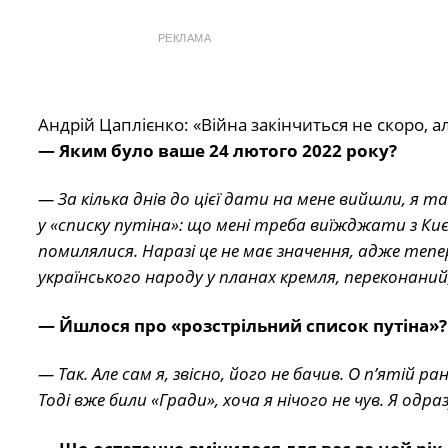
РЕКЛАМА
Андрій Цаплієнко: «Війна закінчиться не скоро, 
— Яким було ваше 24 лютого 2022 року?
— За кілька днів до цієї дати на мене вийшли, я та
у «списку путіна»: що мені треба виїжджати з Киє
помилялися. Наразі це не має значення, адже тепер
українського народу у планах кремля, переконаний
— Йшлося про «розстрільний список путіна»?
— Так. Але сам я, звісно, його не бачив. О п’ятій
Тоді вже били «Гради», хоча я нічого не чув. Я одра