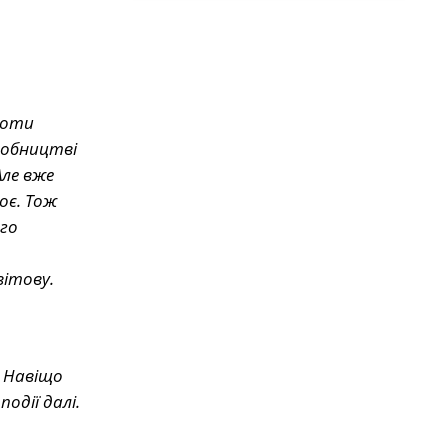
роти
иробництві
Але вже
оє. Тож
ого
ітову.
. Навіщо
одії далі.