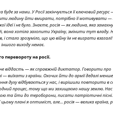
буде за нами. У Росії закінчується її ключовий ресурс 
змусити людину йти вмирати, потрібно її мотивувати 
ої ідеї і не було. Знаєте, росія — як людина, яка замахн
і, вона хотіла захопити Україну, змінити тут владу. Н
, і стало зрозуміло, що цю війну їм не виграти взагалі!
 іншого виходу немає.
о перевороту на росії.
у не віддасть — як справжній диктатор. Говорити про
 — виїхати з країни. Охочих йти до армії дедалі менше
ння духу відбувається у нас, і вирішили повторити в се
одний процес, тому що ми захищаємо нашу землю. Нас
рою та йти до тероборони, писати патріотичні пісні.
цьому плані я оптиміст, але… росія — велика країна, р