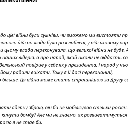
 великої війни?
е до цієї війни були сумніви, чи зможемо ми вистояти п
 лютого дійсно люди були розслаблені, у військовому в
и цьому влада переконувала, що великої війни не буде. 
 наших лідерів, а про народ, який ніколи не віддасть св
 Зеленський повірив у себе як у президента, і народ у нь
о йому радили виїхати. Тому я й досі переконаний,
більше. Ця війна може стати страшнішою за Другу св
ати ядерну зброю, він би не мобілізував стільки росіян
инути бомбу? Але ми не знаємо, як розвиватимуться п
роєю я не став би.