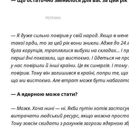
— Що остаточно змінилося для вас за цей рік
РЕКЛАМА
— Я дуже сильно повірив у свій народ. Якщо в мен
такої орди, то за цей рік вони зникли. Адже до 24
була корупція, траплялися вибухи на складах… І пр
перші дні показали, що вистоємо. І йдеться не про
у нас повірили й інші країни. Це як синергія. І тому
повірив. Тому він залишився в країні, попри те, щ
що ми вистоємо. Але втрат може бути набагато 
— А ядерною може стати?
— Може. Хоча нині — ні. Якби путін хотів застосув
витрачати людський ресурс, якщо можна просто к
Тому зовсім скидати з рахунків загрози ядерною зб