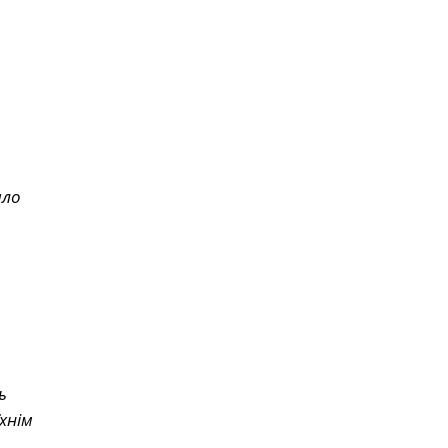
ало
ь
хнім