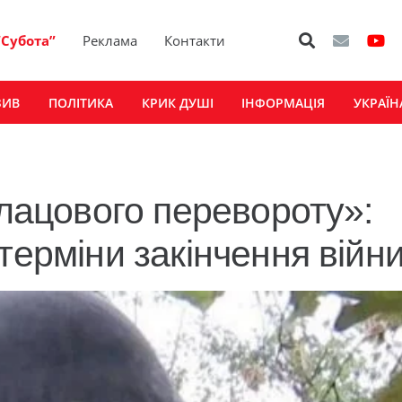
“Субота”
Реклама
Контакти
ЗИВ
ПОЛІТИКА
КРИК ДУШІ
ІНФОРМАЦІЯ
УКРАЇН
алацового перевороту»:
терміни закінчення війн