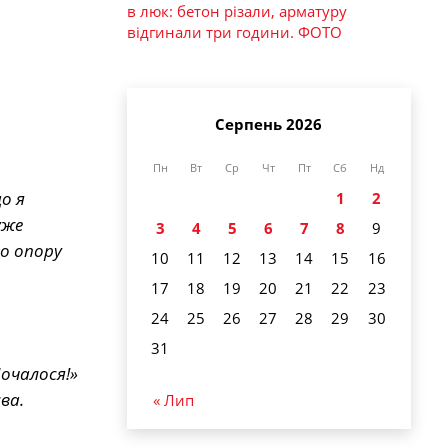
в люк: бетон різали, арматуру
відгинали три години. ФОТО
Серпень 2026
Пн
Вт
Ср
Чт
Пт
Сб
Нд
о я
1
2
уже
3
4
5
6
7
8
9
го опору
10
11
12
13
14
15
16
17
18
19
20
21
22
23
24
25
26
27
28
29
30
31
Почалося!»
ва.
« Лип