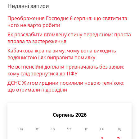
Недавні записи
Преображення Господнє 6 серпня: що святити та
чого не варто робити
Як розслабити втомлену спину перед сном: проста
вправа та застереження
Кабачкова ікра на зиму: чому вона виходить
водянистою і як виправити помилку
Не всі пенсійні доплати призначають без заяви:
кому слід звернутися до ПФУ
ДСНС Житомирщини посилили новою технікою:
що отримали підрозділи
Серпень 2026
Пн
Вт
Ср
Чт
Пт
Сб
Нд