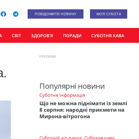
ПОВІДОМИТИ НОВИНУ
МОЯ СУБОТА
А
СВІТ
ЗДОРОВ’Я
ПОРАДИ
СУБОТНЯ КАВА
РЕКЛАМА
а.
Популярні новини
Суботня інформація
Що не можна піднімати із землі
8 серпня: народні прикмети на
Мирона-вітрогона
Суботній хіт-парад
,
Суботня кава