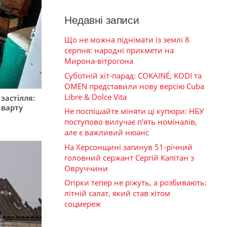
Недавні записи
Що не можна піднімати із землі 8
серпня: народні прикмети на
Мирона-вітрогона
Суботній хіт-парад: COKAINÉ, KODI та
OMEN представили нову версію Cuba
Libre & Dolce Vita
застілля:
 варту
Не поспішайте міняти ці купюри: НБУ
поступово вилучає п’ять номіналів,
але є важливий нюанс
На Херсонщині загинув 51-річний
головний сержант Сергій Капітан з
Овруччини
Огірки тепер не ріжуть, а розбивають:
літній салат, який став хітом
соцмереж