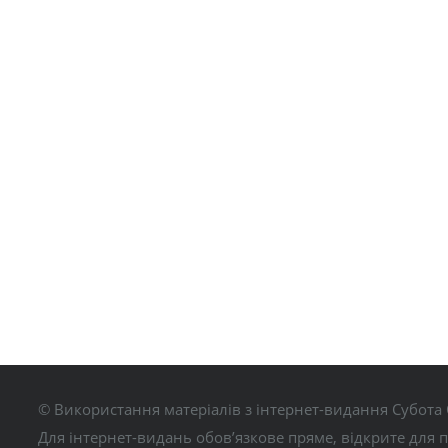
© Використання матеріалів з інтернет-видання Субота 
Для інтернет-видань обов’язкове пряме, відкрите для 