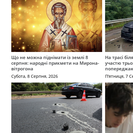
Що не можна піднімати із землі 8
На трасі біл
серпня: народні прикмети на Мирона-
участю трьох
вітрогона
попереджаю
Субота, 8 Серпня, 2026
П’ятниця, 7 С