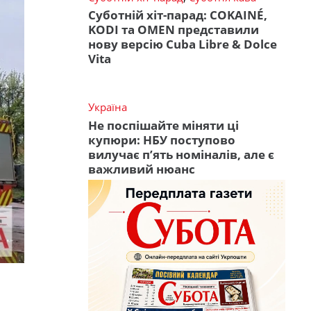
Суботній хіт-парад: COKAINÉ,
KODI та OMEN представили
нову версію Cuba Libre & Dolce
Vita
Україна
Не поспішайте міняти ці
купюри: НБУ поступово
вилучає п’ять номіналів, але є
важливий нюанс