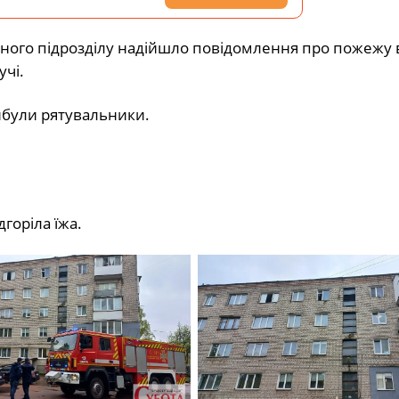
ьного підрозділу надійшло повідомлення про пожежу 
учі.
ибули рятувальники.
горіла їжа.