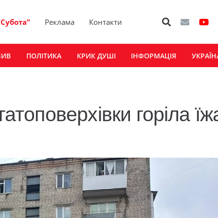
“Субота”
Реклама
Контакти
ЗИВ
ПОЛІТИКА
КРИК ДУШІ
ІНФОРМАЦІЯ
УКРАЇН
гатоповерхівки горіла їж