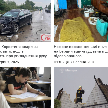
я Коростеня аварія за
Ножове поранення шиї після 
 авто: водіїв
на Бердичівщині суд взяв під
ть про ускладнення руху
підозрюваного
ерпня, 2026
П’ятниця, 7 Серпня, 2026