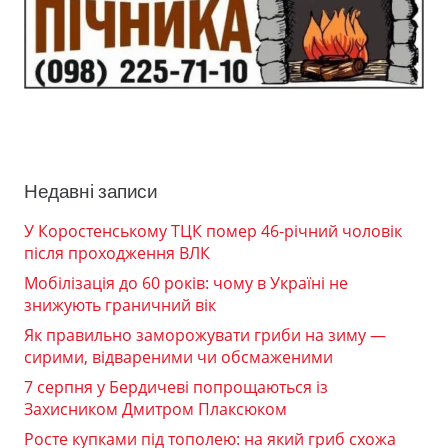
Недавні записи
У Коростенському ТЦК помер 46-річний чоловік
після проходження ВЛК
Мобілізація до 60 років: чому в Україні не
знижують граничний вік
Як правильно заморожувати гриби на зиму —
сирими, відвареними чи обсмаженими
7 серпня у Бердичеві попрощаються із
Захисником Дмитром Плаксюком
Росте купками під тополею: на який гриб схожа