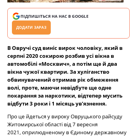
ПІДПИШІТЬСЯ НА НАС В GOOGLE
ДОДАТИ ЗАРАЗ
В Овручі суд виніс вирок чоловіку, який в
серпні 2020 сокирою розбив усі вікна в
автомобілі «Москвич», а потім ще й два
вікна чужої квартири. За хуліганство
обвинувачений отримав рік обмеження
волі, проте, маючи невідбуте ще одне
покарання за наркотики, відтепер мусить
відбути 3 роки і 1 місяць ув’язнення.
Про це йдеться у вироку Овруцького райсуду
Житомирської області від 7 вересня
2021, оприлюдненому в Єдиному державному