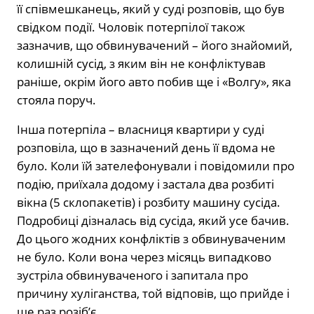
її співмешканець, який у суді розповів, що був
свідком події. Чоловік потерпілої також
зазначив, що обвинувачений – його знайомий,
колишній сусід, з яким він не конфліктував
раніше, окрім його авто побив ще і «Волгу», яка
стояла поруч.
Інша потерпіла – власниця квартири у суді
розповіла, що в зазначений день її вдома не
було. Коли їй зателефонували і повідомили про
подію, приїхала додому і застала два розбиті
вікна (5 склопакетів) і розбиту машину сусіда.
Подробиці дізналась від сусіда, який усе бачив.
До цього жодних конфліктів з обвинуваченим
не було. Коли вона через місяць випадково
зустріла обвинуваченого і запитала про
причину хуліганства, той відповів, що прийде і
ще раз розіб’є.