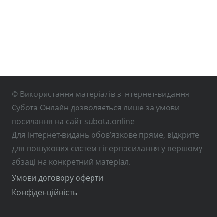
© Використання матеріалів з інтернет-видання
Субота Онлайн дозволяється лише за умови
посилання на сайт subota.online
Для інтернет-видань обов’язкове пряме, відкрите
для пошукових систем гіперпосилання у першому
абзаці на конкретний матеріал.
Умови договору оферти
Конфіденційність