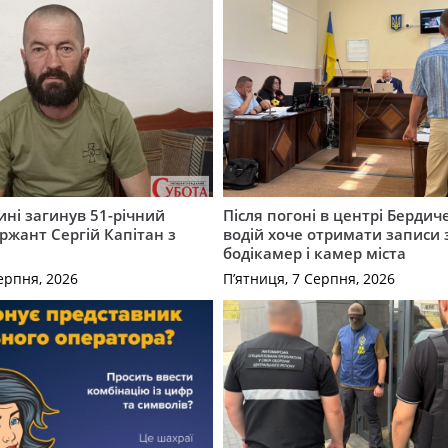
ні загинув 51-річний
Після погоні в центрі Бердич
ржант Сергій Капітан з
водій хоче отримати записи 
бодікамер і камер міста
ерпня, 2026
П’ятниця, 7 Серпня, 2026