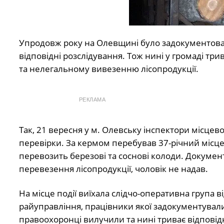
Упродовж року на Олевщині було задокументовано
відповідні розслідування. Тож нині у громаді три
та нелегальному вивезенню лісопродукції.
РЕКЛАМА
Так, 21 вересня у м. Олевську інспектори місцево
перевірки. За кермом перебував 37-річний місцев
перевозить березові та соснові колоди. Документ
перевезення лісопродукції, чоловік не надав.
На місце події виїхала слідчо-оперативна група в
райуправління, працівники якої задокументували
правоохоронці вилучили та нині триває відповід