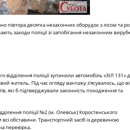
 півтора десятка незаконних оборудок з лісом та ро
вають заходи поліції зі запобігання незаконним вирубк
го відділення поліції зупинили автомобіль «ЗІЛ 131» 
ий житель. Під час огляду вантажу з’ясувалось, що ві
ів, які б підтверджували законність походження та
ідділення поліції №2 (м. Олевськ) Коростенського
 всі обставини. Транспортний засіб із деревиною
на перевірка.