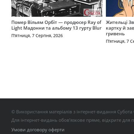
Помер Вільям Орбіт — продюсер Ray of
Жительці З
Light Мадонни та альбому 13 гурту Blur
картку й за
гривень
П’ятниця, 7 Серпня, 2026
П’ятниця, 7 С
© Використання матеріалів з інтернет-видання Субота 
Для інтернет-видань обов’язкове пряме, відкрите для 
Умови договору оферти