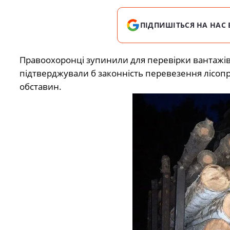
ПІДПИШІТЬСЯ НА НАС 
Правоохоронці зупинили для перевірки вантажівк
підтверджували б законність перевезення лісопро
обставин.