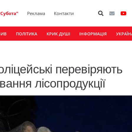
“Субота”
Реклама
Контакти
ЗИВ
ПОЛІТИКА
КРИК ДУШІ
ІНФОРМАЦІЯ
УКРАЇН
оліцейські перевіряють
вання лісопродукції