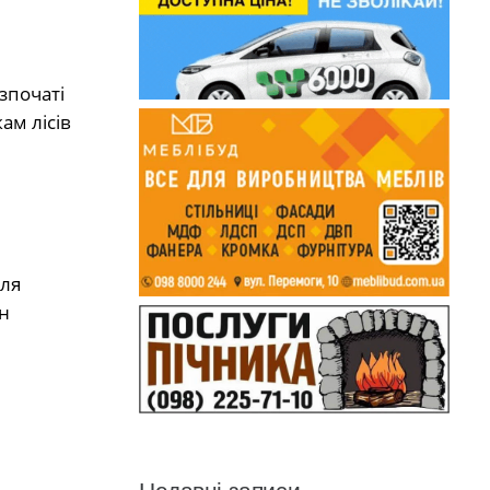
зпочаті
ам лісів
для
н