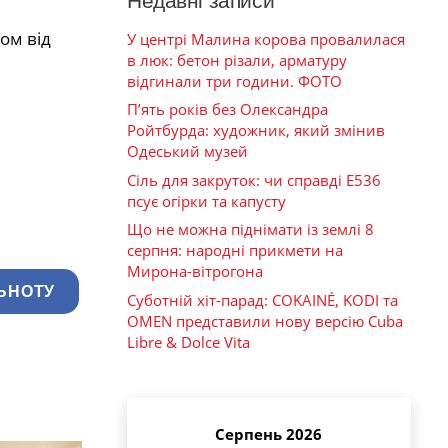
Недавні записи
ом від
У центрі Малина корова провалилася
в люк: бетон різали, арматуру
відгинали три години. ФОТО
П’ять років без Олександра
Ройтбурда: художник, який змінив
Одеський музей
Сіль для закруток: чи справді Е536
псує огірки та капусту
Що не можна піднімати із землі 8
серпня: народні прикмети на
Мирона-вітрогона
ЬНОТУ
Суботній хіт-парад: COKAINÉ, KODI та
OMEN представили нову версію Cuba
Libre & Dolce Vita
Серпень 2026