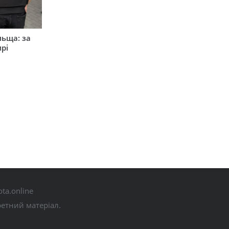
льща: за
рі
ta.online
ретний матеріал.