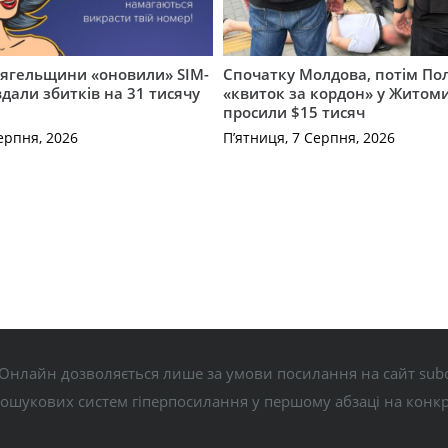
вягельщини «оновили» SIM-
Спочатку Молдова, потім По
вдали збитків на 31 тисячу
«квиток за кордон» у Житоми
просили $15 тисяч
ерпня, 2026
П’ятниця, 7 Серпня, 2026
Онлайн дозволяється лише за умови посилання на сайт subo
пошукових систем гіперпосилання у першому абзаці на конк