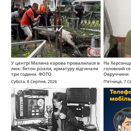
У центрі Малина корова провалилася в
На Херсонщи
люк: бетон різали, арматуру відгинали
головний се
три години. ФОТО
Овруччини
Субота, 8 Серпня, 2026
П’ятниця, 7 С