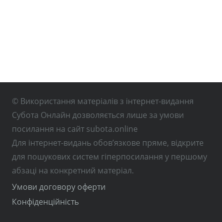
© Використання матеріалів з інтернет-видання
Субота Онлайн дозволяється лише за умови
посилання на сайт subota.online
Для інтернет-видань обов’язкове пряме, відкрите
для пошукових систем гіперпосилання у першому
абзаці на конкретний матеріал.
Умови договору оферти
Конфіденційність