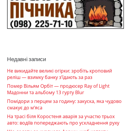
Недавні записи
Не викидайте великі огірки: зробіть кроповий
реліш — взимку банку з’їдають за раз
Помер Вільям Орбіт — продюсер Ray of Light
Мадонни та альбому 13 гурту Blur
Помідори з перцем за годину: закуска, яка чудово
смакує до м’яса
На трасі біля Коростеня аварія за участю трьох
авто: водіїв попереджають про ускладнення руху