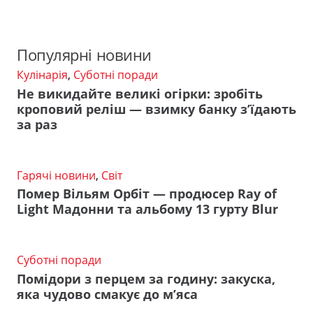
Популярні новини
Кулінарія
,
Суботні поради
Не викидайте великі огірки: зробіть
кроповий реліш — взимку банку з’їдають
за раз
Гарячі новини
,
Світ
Помер Вільям Орбіт — продюсер Ray of
Light Мадонни та альбому 13 гурту Blur
Суботні поради
Помідори з перцем за годину: закуска,
яка чудово смакує до м’яса