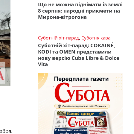
Що не можна піднімати із землі
8 серпня: народні прикмети на
Мирона-вітрогона
Суботній хіт-парад
,
Суботня кава
Суботній хіт-парад: COKAINÉ,
KODI та OMEN представили
нову версію Cuba Libre & Dolce
Vita
абря.