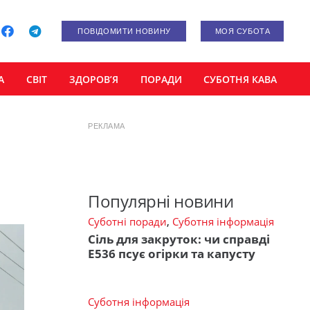
ПОВІДОМИТИ НОВИНУ
МОЯ СУБОТА
А
СВІТ
ЗДОРОВ’Я
ПОРАДИ
СУБОТНЯ КАВА
РЕКЛАМА
Популярні новини
Суботні поради
,
Суботня інформація
Сіль для закруток: чи справді
Е536 псує огірки та капусту
Суботня інформація