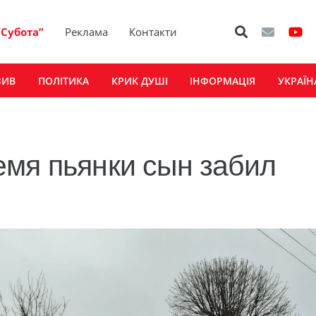
“Субота”
Реклама
Контакти
ЗИВ
ПОЛІТИКА
КРИК ДУШІ
ІНФОРМАЦІЯ
УКРАЇН
емя пьянки сын забил