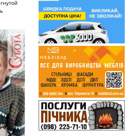
егнутой
сь