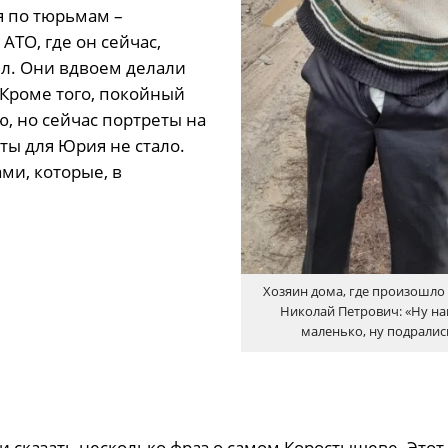
я по тюрьмам –
ТО, где он сейчас,
ыл. Они вдвоем делали
Кроме того, покойный
 но сейчас портреты на
ты для Юрия не стало.
ми, которые, в
Хозяин дома, где произошло 
Николай Петрович: «Ну н
маленько, ну подрали
и сказать несколько фраз о самом Коростышеве. Этот