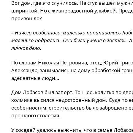
Вот дом, где это случилось. На стук вышел мужч
ширинкой. Но с жизнерадостной улыбкой. Пред
произошло?
– Ничего особенного: маленько понапивались Лоб
маленько подрались. Они были у меня в гостях… А 
личное дело.
По словам Николая Петровича, отец, Юрий Григо
Александр, занимались на дому обработкой гра
адекватные люди…
Дом Лобасов был заперт. Точнее, калитка во двор
холмике высился недостроенный дом. Судя по е
особенностям, строительство было заброшено ещ
прошлого столетия.
У соседей удалось выяснить, что в семье Лобасо