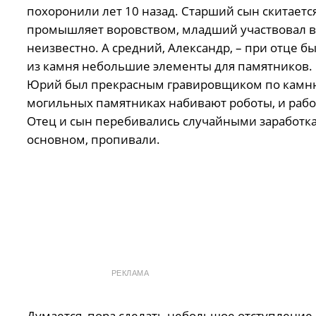
похоронили лет 10 назад. Старший сын скитаетс
промышляет воровством, младший участвовал в А
неизвестно. А средний, Александр, – при отце б
из камня небольшие элементы для памятников. 
Юрий был прекрасным гравировщиком по камню,
могильных памятниках набивают роботы, и рабо
Отец и сын перебивались случайными заработка
основном, пропивали.
РЕКЛАМА
Думается, пора сделать небольшое отступление 