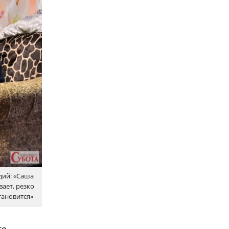
дий: «Саша
вает, резко
тановится»
то