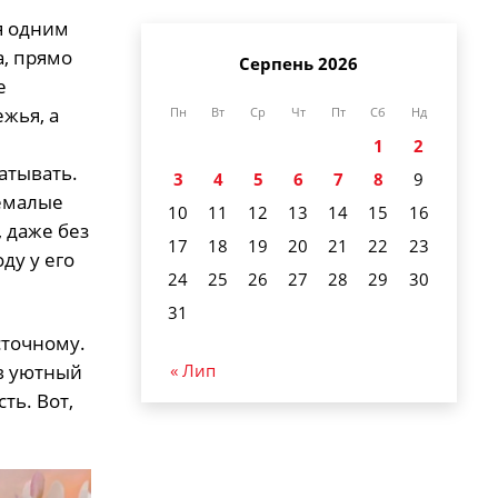
я одним
а, прямо
Серпень 2026
е
жья, а
Пн
Вт
Ср
Чт
Пт
Сб
Нд
1
2
батывать.
3
4
5
6
7
8
9
немалые
10
11
12
13
14
15
16
 даже без
17
18
19
20
21
22
23
ду у его
24
25
26
27
28
29
30
31
сточному.
« Лип
 в уютный
ть. Вот,