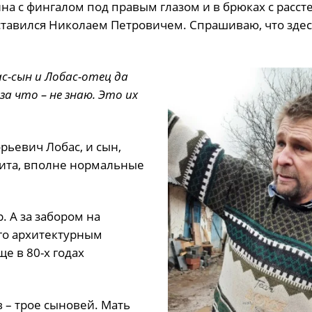
ина с фингалом под правым глазом и в брюках с расст
ставился Николаем Петровичем. Спрашиваю, что зде
ас-сын и Лобас-отец да
за что – не знаю. Это их
рьевич Лобас, и сын,
нита, вполне нормальные
. А за забором на
го архитектурным
е в 80-х годах
в – трое сыновей. Мать