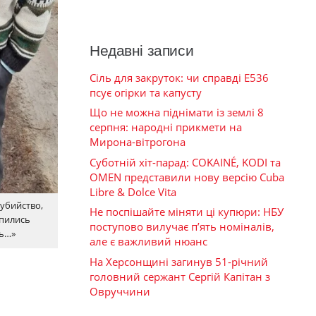
Недавні записи
Сіль для закруток: чи справді Е536
псує огірки та капусту
Що не можна піднімати із землі 8
серпня: народні прикмети на
Мирона-вітрогона
Суботній хіт-парад: COKAINÉ, KODI та
OMEN представили нову версію Cuba
Libre & Dolce Vita
убийство,
Не поспішайте міняти ці купюри: НБУ
апились
поступово вилучає п’ять номіналів,
сь…»
але є важливий нюанс
На Херсонщині загинув 51-річний
головний сержант Сергій Капітан з
Овруччини