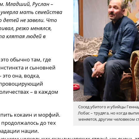
м. Младший, Руслан –
о умерла мать семейства
о детей не завели. Что
ивал, резко менялся,
та клятая людей в
то обычно там, где
инстинкта и сыновней
это она, водка,
и провоцирующий
количествах – в каждом
Сосед убитого и убийцы Генна
Лобас – трудяга, но когда выпи
упить кокаин и морфий.
меняется, другим человеком с
 продолжалось до тех
градации нации.
ючением нескольких скандинавских стран), уж очень э