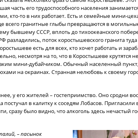
шая часть его трудоспособного населения занимаетс
ми, кто-то в них работает. Есть и семейные мини-цех
Чаще всего гранитные глыбы превращаются в могильны
ему бывшему СССР, вплоть до тихоокеанского побере
РФ разладились, поток коростышевского гранита туда
оростышеве есть для всех, кто хочет работать и зара
тельно, несмотря на то, что в Коростышеве крутятся 
этаким мини-дубайчиком. Обычный населенный пункт,
юхами на окраинах. Странная нелюбовь к своему горо
чнее, у его жителей – гостеприимство. Оно сродни во
да постучал в калитку к соседям Лобасов. Пригласили
и, сразу было видно, что алкоголь здесь нечастый гос
талий, – пасынок