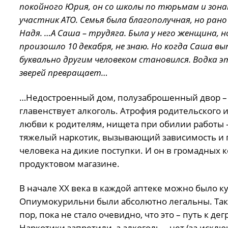
покойного Юрия, он со школы по тюрьмам и зона
участник АТО. Семья была благополучная, но ран
Надя. …А Саша – трудяга. Была у него женщина, н
произошло 10 декабря, не знаю. Но когда Саша вып
буквально другим человеком становился. Водка э
зверей превращает…
…Недостроенный дом, полузаброшенный двор – э
главенствует алкоголь. Атрофия родительского 
любви к родителям, нищета при обилии работы – 
тяжелый наркотик, вызывающий зависимость 
человека на дикие поступки. И он в громадных 
продуктовом магазине.
В начале ХХ века в каждой аптеке можно было к
Опиумокурильни были абсолютно легальны. Так
пор, пока не стало очевидно, что это – путь к де
Наркотики запретили, а алкоголь – нет (за искл