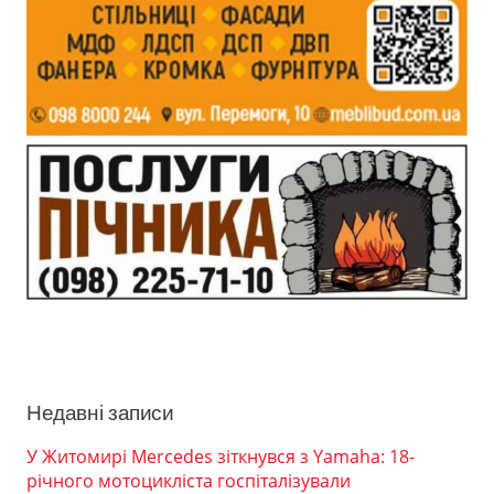
Недавні записи
У Житомирі Mercedes зіткнувся з Yamaha: 18-
річного мотоцикліста госпіталізували