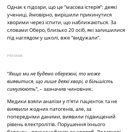
Однак є підозри, що це “масова істерія”: деякі
учениці, ймовірно, вирішили прикинутися
хворими через іспити, що наближаються. За
словами Оберо, близько 20 осіб, які залишилися
під наглядом у школі, вже “видужали”.
РЕКЛАМА
“
Якщо ми не будемо обережні, то може
виявитися, що лише деякі хворі, а більшість
симулюють
“, – зазначив чиновник.
Медики взяли аналізи у п’яти пацієнток та не
виявили жодних патогенів, але, за
попередніми даними, виявили підвищений
рівень електролітів. Порушення їхнього
балансу – причина багатьох хвороб. Додаткові