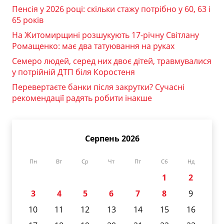
Пенсія у 2026 році: скільки стажу потрібно у 60, 63 і
65 років
На Житомирщині розшукують 17-річну Світлану
Ромащенко: має два татуювання на руках
Семеро людей, серед них двоє дітей, травмувалися
у потрійній ДТП біля Коростеня
Перевертаєте банки після закрутки? Сучасні
рекомендації радять робити інакше
Серпень 2026
Пн
Вт
Ср
Чт
Пт
Сб
Нд
1
2
3
4
5
6
7
8
9
10
11
12
13
14
15
16