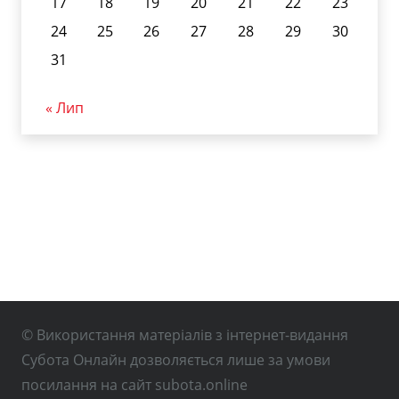
17
18
19
20
21
22
23
24
25
26
27
28
29
30
31
« Лип
© Використання матеріалів з інтернет-видання
Субота Онлайн дозволяється лише за умови
посилання на сайт subota.online