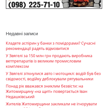
Недавні записи
Кладете аспірин у банки з помідорами? Сучасні
рекомендації радять відмовитися
У Звягелі за 150 млн грн продають виробника
ветпрепаратів із великим промисловим
комплексом
У Звягелі зіткнулися авто і мотоцикл: водій був без
свідомості, водійку деблокували рятувальники
Понад рік вважався зниклим безвісти: на
Житомирщину «на щиті» повертається Іван
Недашківський
Жителів Житомирщини закликали не ігнорувати