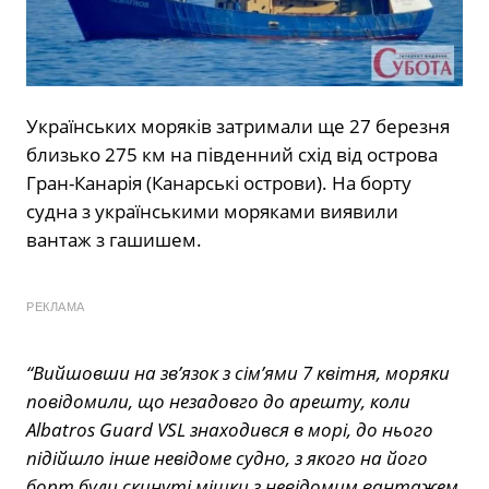
Українських моряків затримали ще 27 березня
близько 275 км на південний схід від острова
Гран-Канарія (Канарські острови). На борту
судна з українськими моряками виявили
вантаж з гашишем.
РЕКЛАМА
“Вийшовши на зв’язок з сім’ями 7 квітня, моряки
повідомили, що незадовго до арешту, коли
Albatros Guard VSL знаходився в морі, до нього
підійшло інше невідоме судно, з якого на його
борт були скинуті мішки з невідомим вантажем.