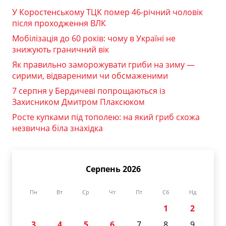
У Коростенському ТЦК помер 46-річний чоловік
після проходження ВЛК
Мобілізація до 60 років: чому в Україні не
знижують граничний вік
Як правильно заморожувати гриби на зиму —
сирими, відвареними чи обсмаженими
7 серпня у Бердичеві попрощаються із
Захисником Дмитром Плаксюком
Росте купками під тополею: на який гриб схожа
незвична біла знахідка
Серпень 2026
Пн
Вт
Ср
Чт
Пт
Сб
Нд
1
2
3
4
5
6
7
8
9