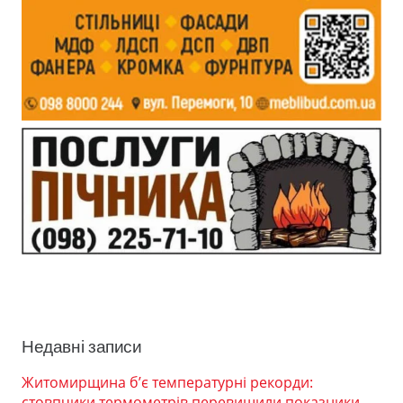
Недавні записи
Житомирщина б’є температурні рекорди:
стовпчики термометрів перевищили показники