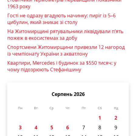
1963 року
Гості не одразу вгадують начинку: пиріг із 5–6
цибулин, який зникає зі столу
На Житомирщині рятувальники ліквідували п’ять
пожеж в екосистемах за добу
Спортсмени Житомирщини привезли 12 нагород
із чемпіонату України з акватлону
Квартири, Mercedes і будинок за $550 тисяч: у
чому підозрюють Стефанішину
Серпень 2026
Пн
Вт
Ср
Чт
Пт
Сб
Нд
1
2
3
4
5
6
7
8
9