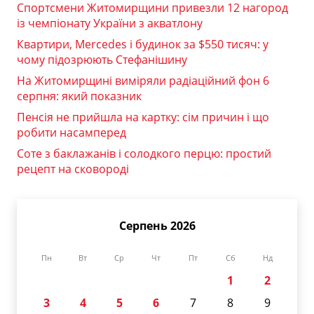
Спортсмени Житомирщини привезли 12 нагород
із чемпіонату України з акватлону
Квартири, Mercedes і будинок за $550 тисяч: у
чому підозрюють Стефанішину
На Житомирщині виміряли радіаційний фон 6
серпня: який показник
Пенсія не прийшла на картку: сім причин і що
робити насамперед
Соте з баклажанів і солодкого перцю: простий
рецепт на сковороді
Серпень 2026
Пн
Вт
Ср
Чт
Пт
Сб
Нд
1
2
3
4
5
6
7
8
9