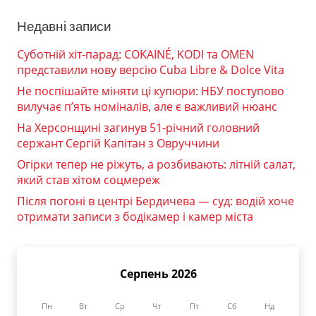
Недавні записи
Суботній хіт-парад: COKAINÉ, KODI та OMEN
представили нову версію Cuba Libre & Dolce Vita
Не поспішайте міняти ці купюри: НБУ поступово
вилучає п’ять номіналів, але є важливий нюанс
На Херсонщині загинув 51-річний головний
сержант Сергій Капітан з Овруччини
Огірки тепер не ріжуть, а розбивають: літній салат,
який став хітом соцмереж
Після погоні в центрі Бердичева — суд: водій хоче
отримати записи з бодікамер і камер міста
Серпень 2026
Пн
Вт
Ср
Чт
Пт
Сб
Нд