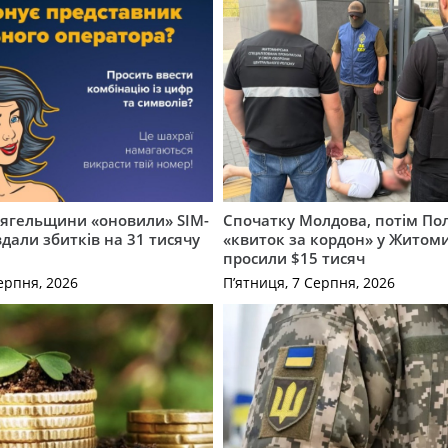
вягельщини «оновили» SIM-
Спочатку Молдова, потім По
вдали збитків на 31 тисячу
«квиток за кордон» у Житоми
просили $15 тисяч
ерпня, 2026
П’ятниця, 7 Серпня, 2026