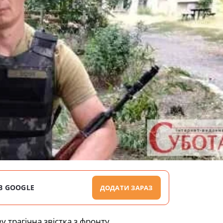
В GOOGLE
ДОДАТИ ЗАРАЗ
у трагічна звістка з фронту…