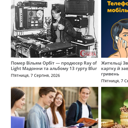
Помер Вільям Орбіт — продюсер Ray of
Жительці З
Light Мадонни та альбому 13 гурту Blur
картку й за
гривень
П’ятниця, 7 Серпня, 2026
П’ятниця, 7 С