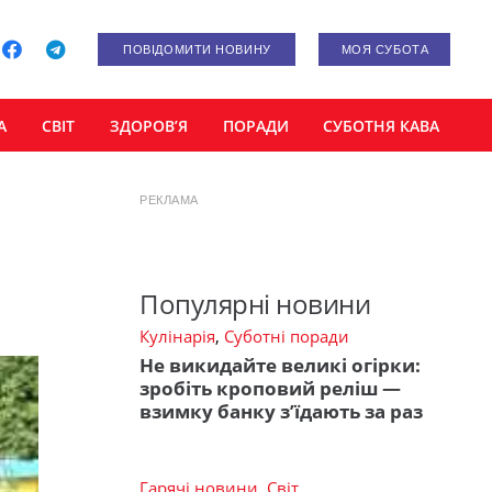
ПОВІДОМИТИ НОВИНУ
МОЯ СУБОТА
А
СВІТ
ЗДОРОВ’Я
ПОРАДИ
СУБОТНЯ КАВА
РЕКЛАМА
Популярні новини
Кулінарія
,
Суботні поради
Не викидайте великі огірки:
зробіть кроповий реліш —
взимку банку з’їдають за раз
Гарячі новини
,
Світ