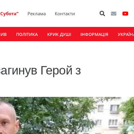
“Субота”
Реклама
Контакти
ЗИВ
ПОЛІТИКА
КРИК ДУШІ
ІНФОРМАЦІЯ
УКРАЇН
агинув Герой з