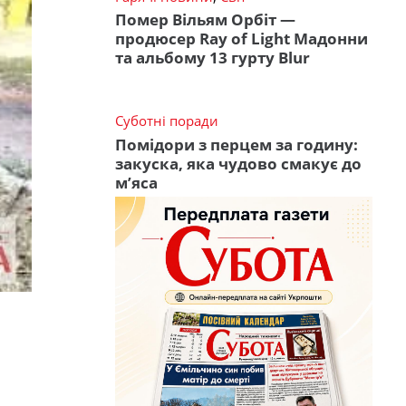
Помер Вільям Орбіт —
продюсер Ray of Light Мадонни
та альбому 13 гурту Blur
Суботні поради
Помідори з перцем за годину:
закуска, яка чудово смакує до
м’яса