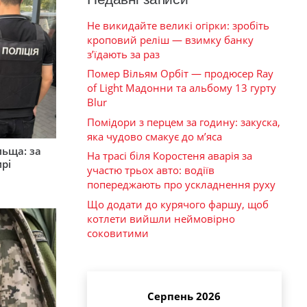
Не викидайте великі огірки: зробіть
кроповий реліш — взимку банку
з’їдають за раз
Помер Вільям Орбіт — продюсер Ray
of Light Мадонни та альбому 13 гурту
Blur
Помідори з перцем за годину: закуска,
яка чудово смакує до м’яса
льща: за
На трасі біля Коростеня аварія за
рі
участю трьох авто: водіїв
попереджають про ускладнення руху
Що додати до курячого фаршу, щоб
котлети вийшли неймовірно
соковитими
Серпень 2026