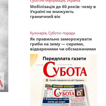
Суботня інформація
,
Україна
Мобілізація до 60 років: чому в
Україні не знижують
граничний вік
Кулінарія
,
Суботні поради
Як правильно заморожувати
гриби на зиму — сирими,
відвареними чи обсмаженими