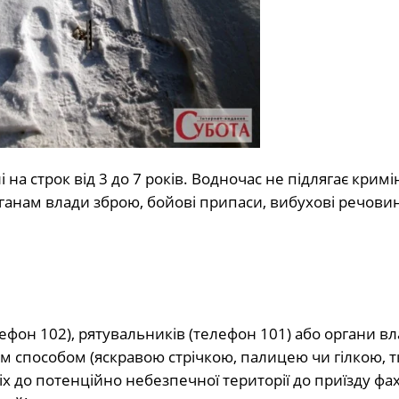
 на строк від 3 до 7 років. Водночас не підлягає крим
рганам влади зброю, бойові припаси, вибухові речови
лефон 102), рятувальників (телефон 101) або органи вл
 способом (яскравою стрічкою, палицею чи гілкою, 
х до потенційно небезпечної території до приїзду фах