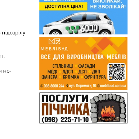
 підозрілу
і.
ртно-