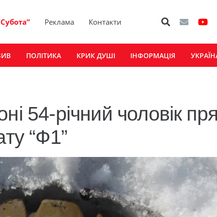
“Субота”
Реклама
Контакти
ЗИВ
ПОЛІТИКА
КРИК ДУШІ
ІНФОРМАЦІЯ
УКРАЇН
ні 54-річний чоловік пр
ату “Ф1”