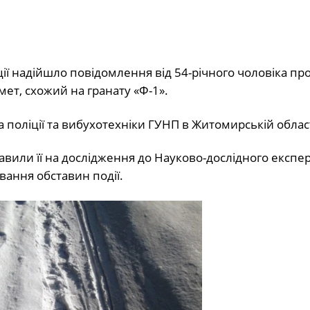
ії надійшло повідомлення від 54-річного чоловіка про
мет, схожий на гранату «Ф-1».
а поліції та вибухотехніки ГУНП в Житомирській област
вили її на дослідження до Науково-дослідного експе
вання обставин події.