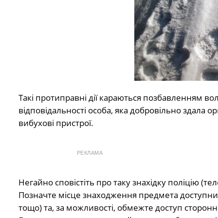
Такі протиправні дії караються позбавленням волі
відповідальності особа, яка добровільно здала о
вибухові пристрої.
РЕКЛАМА
Негайно сповістіть про таку знахідку поліцію (те
Позначте місце знаходження предмета доступним
тощо) та, за можливості, обмежте доступ сторонні