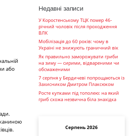
Недавні записи
У Коростенському ТЦК помер 46-
річний чоловік після проходження
ВЛК
Мобілізація до 60 років: чому в
Україні не знижують граничний вік
Як правильно заморожувати гриби
інальній
на зиму — сирими, відвареними чи
ни або
обсмаженими
7 серпня у Бердичеві попрощаються із
Захисником Дмитром Плаксюком
Росте купками під тополею: на який
гриб схожа незвична біла знахідка
ади.
тканиною
Серпень 2026
івців.