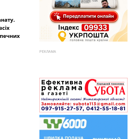
нату.
всіх
зпечних
РЕКЛАМА