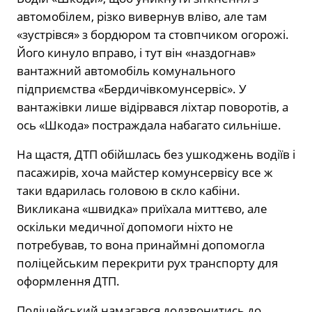
автомобілем, різко вивернув вліво, але там
«зустрівся» з бордюром та стовпчиком огорожі.
Його кинуло вправо, і тут він «наздогнав»
вантажний автомобіль комунального
підприємства «Бердичівкомунсервіс». У
вантажівки лише відірвався ліхтар поворотів, а
ось «Шкода» постраждала набагато сильніше.
На щастя, ДТП обійшлась без ушкоджень водіїв і
пасажирів, хоча майстер комунсервісу все ж
таки вдарилась головою в скло кабіни.
Викликана «швидка» приїхала миттєво, але
оскільки медичної допомоги ніхто не
потребував, то вона принаймні допомогла
поліцейським перекрити рух транспорту для
оформлення ДТП.
Поліцейський намагався додзвонитись до