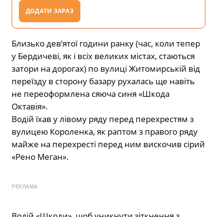
ДОДАТИ ЗАРАЗ
Близько дев’ятої години ранку (час, коли тепер
у Бердичеві, як і всіх великих містах, стаються
затори на дорогах) по вулиці Житомирській від
переїзду в сторону базару рухалась ще навіть
не переоформлена сяюча синя «Шкода
Октавія».
Водій їхав у лівому ряду перед перехрестям з
вулицею Короленка, як раптом з правого ряду
майже на перехресті перед ним вискочив сірий
«Рено Меган».
РЕКЛАМА
Водій «Шкоди», щоб уникнути зіткнення з