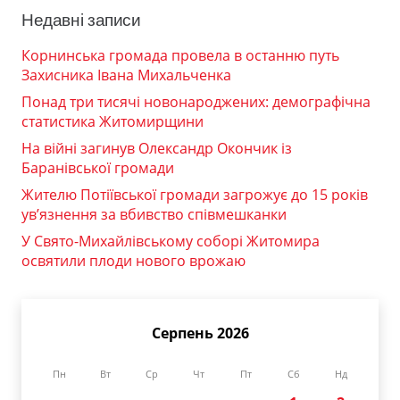
Недавні записи
Корнинська громада провела в останню путь
Захисника Івана Михальченка
Понад три тисячі новонароджених: демографічна
статистика Житомирщини
На війні загинув Олександр Окончик із
Баранівської громади
Жителю Потіївської громади загрожує до 15 років
ув’язнення за вбивство співмешканки
У Свято-Михайлівському соборі Житомира
освятили плоди нового врожаю
Серпень 2026
Пн
Вт
Ср
Чт
Пт
Сб
Нд