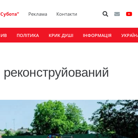
“Субота”
Реклама
Контакти
ЗИВ
ПОЛІТИКА
КРИК ДУШІ
ІНФОРМАЦІЯ
УКРАЇН
и реконструйований