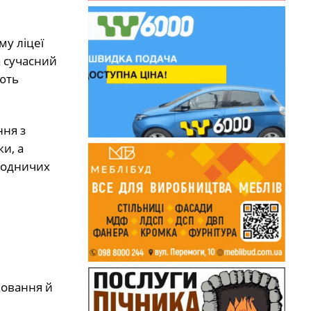
му ліцеї
а сучасний
ають
ння з
и, а
иродничих
ховання й