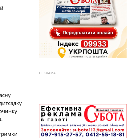
ий
РЕКЛАМА
часну
 дитсадку
починку
.
дтримки