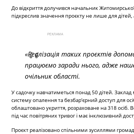
До відкриття долучився начальник Житомирської о
підкреслив значення проєкту не лише для дітей, а
РЕКЛАМА
«Реалізація таких проєктів допом
працюємо заради нього, адже наш
очільник області.
У садочку навчатиметься понад 50 дітей. Заклад 
систему опалення та безбар’єрний доступ для осіб
облаштовано укриття, розраховане на 318 осіб. 
під час повітряних тривог і має інклюзивний до
Проєкт реалізовано спільними зусиллями громади