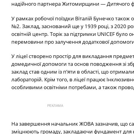
надійного партнера Житомирщини — Дитячого ф
У рамках робочої поїздки Віталій Бунечко також
№2. Заклад, заснований ще у 1939 році, з 2020 р
освітній центр. Торік за підтримки UNICEF було 
перемовини про залучення додаткової допомоги
У ліцеї створено простір для викладання предмет
домедичної допомоги та основ поводження зі збр
заклад став одним із п’яти в області, що отрима
лабораторій. Крім того, в ліцеї працює Інклюзив
особливими освітніми потребами, а також проводи
РЕКЛАМА
На завершення начальник ЖОВА зазначив, що сам
зміцнюють громаду, закладаючи фундамент для ста