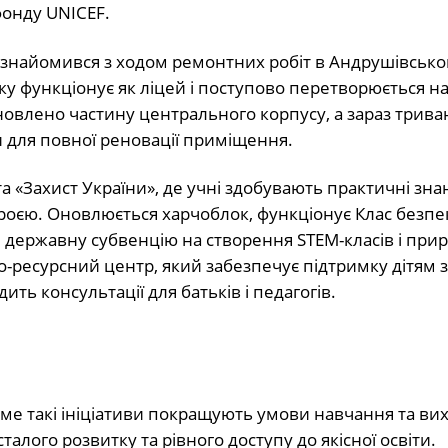
онду UNICEF.
 ознайомився з ходом ремонтних робіт в Андрушівсько
оку функціонує як ліцей і поступово перетворюється н
оновлено частину центрального корпусу, а зараз трив
 для повної реновації приміщення.
а «Захист України», де учні здобувають практичні зна
оєю. Оновлюється харчоблок, функціонує Клас безпек
ли державну субвенцію на створення STEM-класів і пр
но-ресурсний центр, який забезпечує підтримку дітям з
ть консультації для батьків і педагогів.
е такі ініціативи покращують умови навчання та ви
лого розвитку та рівного доступу до якісної освіти.