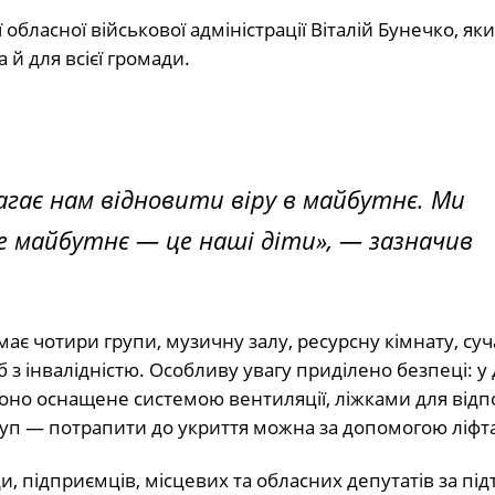
бласної військової адміністрації Віталій Бунечко, як
 й для всієї громади.
агає нам відновити віру в майбутнє. Ми
е майбутнє — це наші діти», — зазначив
має чотири групи, музичну залу, ресурсну кімнату, су
 з інвалідністю. Особливу увагу приділено безпеці: у
Воно оснащене системою вентиляції, ліжками для від
ступ — потрапити до укриття можна за допомогою ліфта
, підприємців, місцевих та обласних депутатів за пі