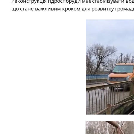
Реконструкція гідроспоруди має стабілізувати во
що стане важливим кроком для розвитку громади