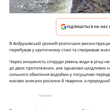
ПІДПИШІТЬСЯ НА НАС 
В
Андрушівській громаді
розпочали реконструкцію
перебував у критичному стані та створював значн
Через зношеність споруди рівень води в річці
до двох протилежних, але однаково шкідливих на
сильного обміління водойми у посушливі періоди
масово зникали рослини й тварини, а природни
РЕКЛАМА