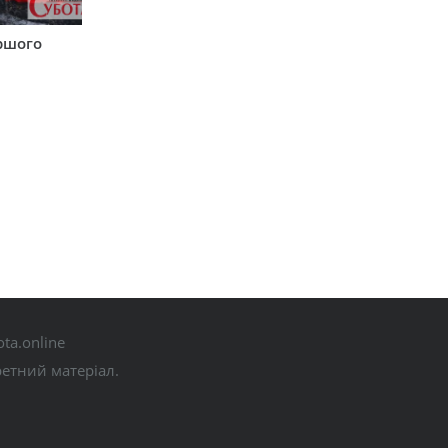
аршого
ta.online
ретний матеріал.