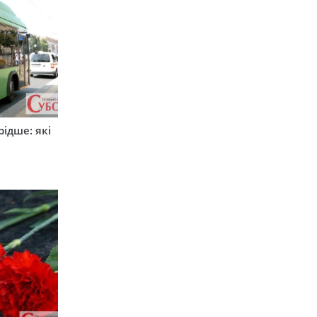
ідше: які
и