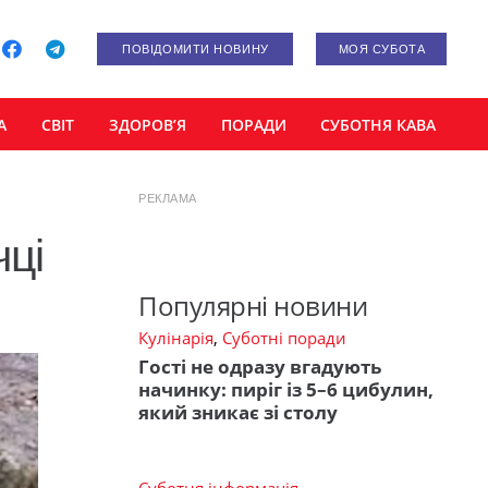
ПОВІДОМИТИ НОВИНУ
МОЯ СУБОТА
А
СВІТ
ЗДОРОВ’Я
ПОРАДИ
СУБОТНЯ КАВА
РЕКЛАМА
чці
Популярні новини
Кулінарія
,
Суботні поради
Гості не одразу вгадують
начинку: пиріг із 5–6 цибулин,
який зникає зі столу
Суботня інформація