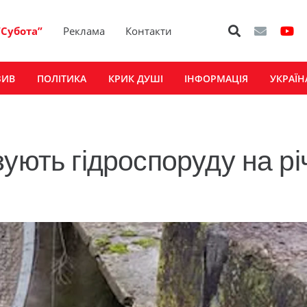
“Субота”
Реклама
Контакти
ЗИВ
ПОЛІТИКА
КРИК ДУШІ
ІНФОРМАЦІЯ
УКРАЇН
ують гідроспоруду на рі