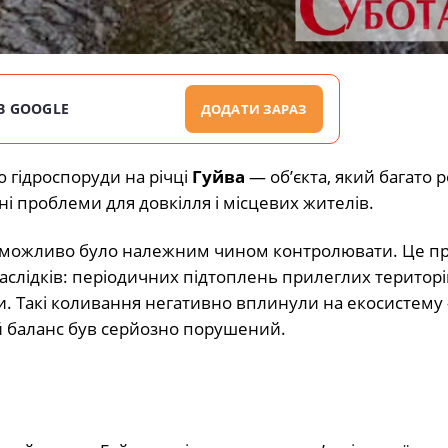
В GOOGLE
ДОДАТИ ЗАРАЗ
 гідроспоруди на річці
Гуйва
— об’єкта, який багато р
і проблеми для довкілля і місцевих жителів.
 неможливо було належним чином контролювати. Це п
слідків: періодичних підтоплень прилеглих територі
. Такі коливання негативно вплинули на екосистему 
й баланс був серйозно порушений.