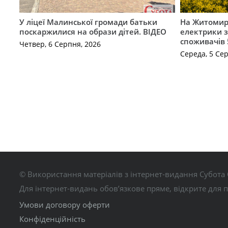
У ліцеї Малинської громади батьки
На Житомир
поскаржилися на образи дітей. ВІДЕО
електрики з
споживачів 
Четвер, 6 Серпня, 2026
Середа, 5 Се
© Використання матеріалів з інтернет-видання Субота 
Для інтернет-видань обов’язкове пряме, відкрите для 
Умови договору оферти
Конфіденційність