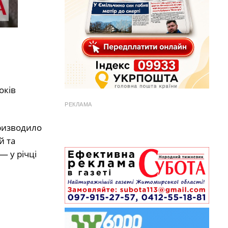
оків
РЕКЛАМА
ризводило
й та
— у річці