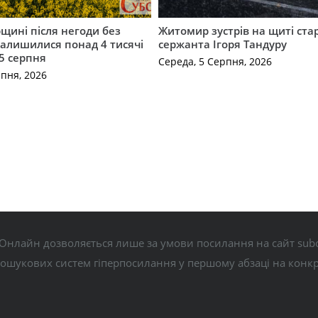
щині після негоди без
Житомир зустрів на щиті ст
алишилися понад 4 тисячі
сержанта Ігоря Тандуру
5 серпня
Середа, 5 Серпня, 2026
рпня, 2026
Онлайн дозволяється лише за умови посилання на сайт subo
пошукових систем гіперпосилання у першому абзаці на конк