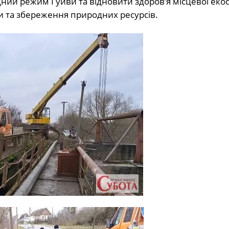
дний режим Гуйви та відновити здоров’я місцевої еко
 та збереження природних ресурсів.