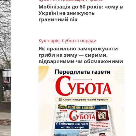
Мобілізація до 60 років: чому в
Україні не знижують
граничний вік
Кулінарія
,
Суботні поради
Як правильно заморожувати
гриби на зиму — сирими,
відвареними чи обсмаженими