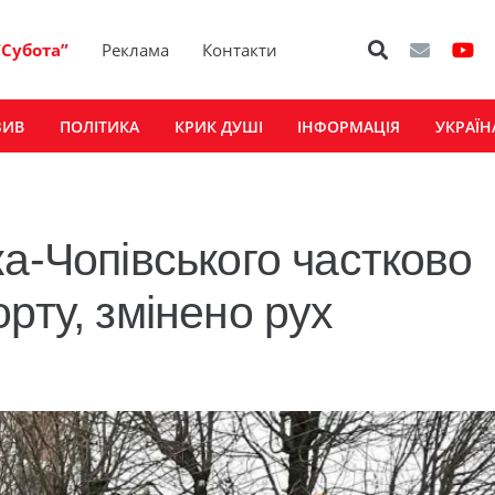
“Субота”
Реклама
Контакти
ЗИВ
ПОЛІТИКА
КРИК ДУШІ
ІНФОРМАЦІЯ
УКРАЇН
а-Чопівського частково
рту, змінено рух