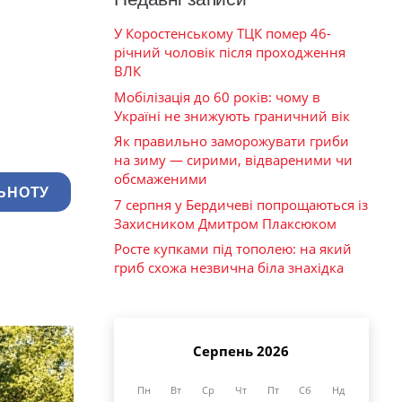
У Коростенському ТЦК помер 46-
річний чоловік після проходження
ВЛК
Мобілізація до 60 років: чому в
Україні не знижують граничний вік
Як правильно заморожувати гриби
на зиму — сирими, відвареними чи
обсмаженими
ЬНОТУ
7 серпня у Бердичеві попрощаються із
Захисником Дмитром Плаксюком
Росте купками під тополею: на який
гриб схожа незвична біла знахідка
Серпень 2026
Пн
Вт
Ср
Чт
Пт
Сб
Нд