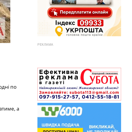
РЕКЛАМА
одні по
атиме, а