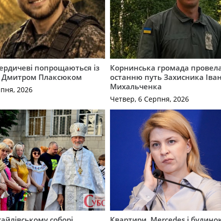
Бердичеві попрощаються із
Корнинська громада провела
 Дмитром Плаксюком
останню путь Захисника Іва
Михальченка
рпня, 2026
Четвер, 6 Серпня, 2026
айлівському соборі
Квартири, Mercedes і будинок