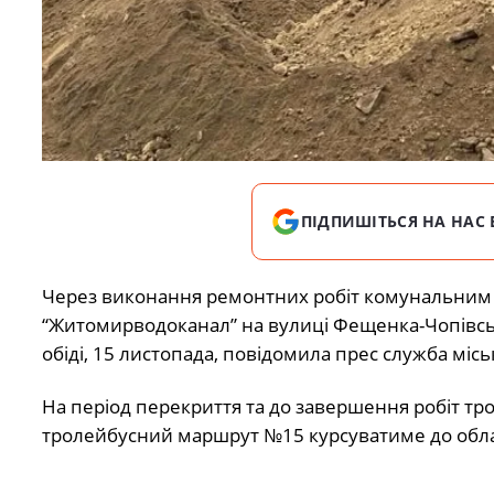
ПІДПИШІТЬСЯ НА НАС 
Через виконання ремонтних робіт комунальним 
“Житомирводоканал” на вулиці Фещенка-Чопівськ
обіді, 15 листопада, повідомила прес служба мі
На період перекриття та до завершення робіт т
тролейбусний маршрут №15 курсуватиме до облас