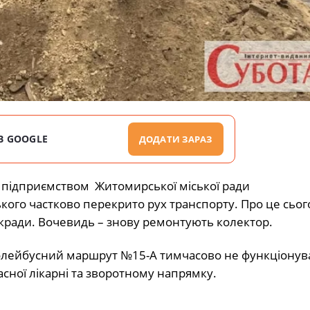
В GOOGLE
ДОДАТИ ЗАРАЗ
підприємством Житомирської міської ради
ого частково перекрито рух транспорту. Про це сьог
ськради. Вочевидь – знову ремонтують колектор.
ролейбусний маршрут №15-А тимчасово не функціонув
ної лікарні та зворотному напрямку.