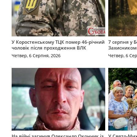
У Коростенському ТЦК помер 46-річний
7 серпня у 
чоловік після проходження ВЛК
Захисником
Четвер, 6 Серпня, 2026
Четвер, 6 Се
На війні загинув Олександр Окончик із
У Свято-Мих