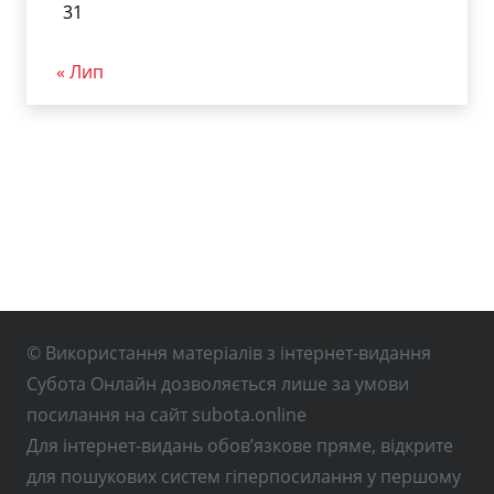
31
« Лип
© Використання матеріалів з інтернет-видання
Субота Онлайн дозволяється лише за умови
посилання на сайт subota.online
Для інтернет-видань обов’язкове пряме, відкрите
для пошукових систем гіперпосилання у першому