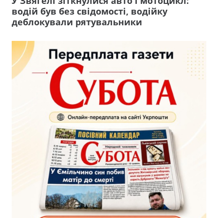
У Звягелі зіткнулися авто і мотоцикл:
водій був без свідомості, водійку
деблокували рятувальники