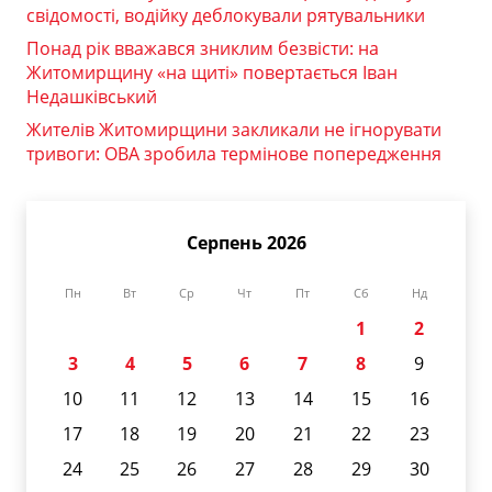
свідомості, водійку деблокували рятувальники
Понад рік вважався зниклим безвісти: на
Житомирщину «на щиті» повертається Іван
Недашківський
Жителів Житомирщини закликали не ігнорувати
тривоги: ОВА зробила термінове попередження
Серпень 2026
Пн
Вт
Ср
Чт
Пт
Сб
Нд
1
2
3
4
5
6
7
8
9
10
11
12
13
14
15
16
17
18
19
20
21
22
23
24
25
26
27
28
29
30