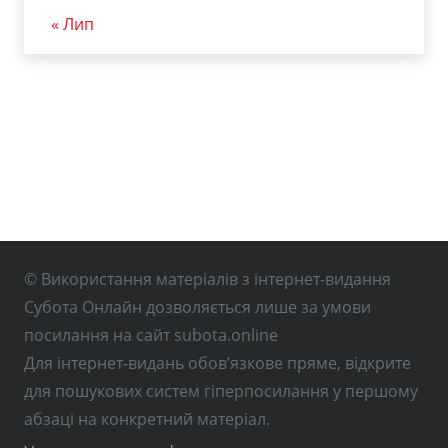
« Лип
© Використання матеріалів з інтернет-видання
Субота Онлайн дозволяється лише за умови
посилання на сайт subota.online
Для інтернет-видань обов’язкове пряме, відкрите
для пошукових систем гіперпосилання у першому
абзаці на конкретний матеріал.