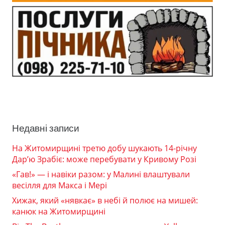
Недавні записи
На Житомирщині третю добу шукають 14-річну
Дар’ю Зрабіє: може перебувати у Кривому Розі
«Гав!» — і навіки разом: у Малині влаштували
весілля для Макса і Мері
Хижак, який «нявкає» в небі й полює на мишей:
канюк на Житомирщині