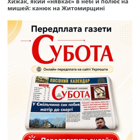
Хижак, який «нявкає» в небі й полює на
мишей: канюк на Житомирщині