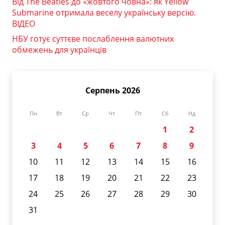
Від The Beatles до «жовтого човна»: як Yellow
Submarine отримала веселу українську версію.
ВІДЕО
НБУ готує суттєве послаблення валютних
обмежень для українців
Серпень 2026
Пн
Вт
Ср
Чт
Пт
Сб
Нд
1
2
3
4
5
6
7
8
9
10
11
12
13
14
15
16
17
18
19
20
21
22
23
24
25
26
27
28
29
30
31