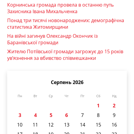
Корнинська громада провела в останню путь
Захисника Івана Михальченка
Понад три тисячі новонароджених: демографічна
статистика Житомирщини
На війні загинув Олександр Окончик із
Баранівської громади
Жителю Потіївської громади загрожує до 15 років
ув’язнення за вбивство співмешканки
Серпень 2026
Пн
Вт
Ср
Чт
Пт
Сб
Нд
1
2
3
4
5
6
7
8
9
10
11
12
13
14
15
16