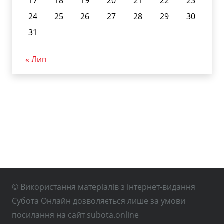
17
18
19
20
21
22
23
24
25
26
27
28
29
30
31
« Лип
© Використання матеріалів з інтернет-видання
Субота Онлайн дозволяється лише за умови
посилання на сайт subota.online