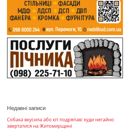
Недавні записи
Собака вкусила або кіт подряпав: куди негайно
звертатися на Житомирщині