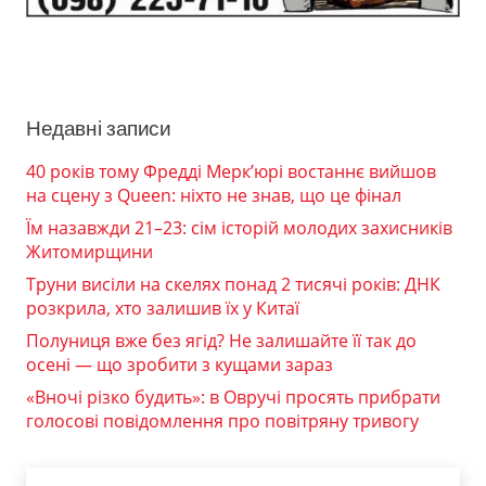
Недавні записи
40 років тому Фредді Мерк’юрі востаннє вийшов
на сцену з Queen: ніхто не знав, що це фінал
Їм назавжди 21–23: сім історій молодих захисників
Житомирщини
Труни висіли на скелях понад 2 тисячі років: ДНК
розкрила, хто залишив їх у Китаї
Полуниця вже без ягід? Не залишайте її так до
осені — що зробити з кущами зараз
«Вночі різко будить»: в Овручі просять прибрати
голосові повідомлення про повітряну тривогу