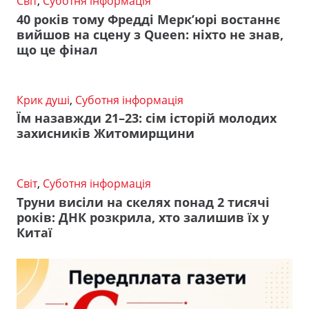
Світ
,
Суботня інформація
40 років тому Фредді Мерк’юрі востаннє
вийшов на сцену з Queen: ніхто не знав,
що це фінал
Крик душі
,
Суботня інформація
Їм назавжди 21–23: сім історій молодих
захисників Житомирщини
Світ
,
Суботня інформація
Труни висіли на скелях понад 2 тисячі
років: ДНК розкрила, хто залишив їх у
Китаї