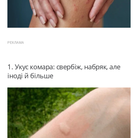
РЕКЛАМА
1. Укус комара: свербіж, набряк, але
іноді й більше