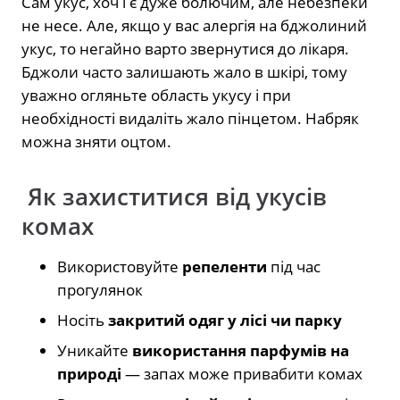
Сам укус, хоч і є дуже болючим, але небезпеки
не несе. Але, якщо у вас алергія на бджолиний
укус, то негайно варто звернутися до лікаря.
Бджоли часто залишають жало в шкірі, тому
уважно огляньте область укусу і при
необхідності видаліть жало пінцетом. Набряк
можна зняти оцтом.
Як захиститися від укусів
комах
Використовуйте
репеленти
під час
прогулянок
Носіть
закритий одяг у лісі чи парку
Уникайте
використання парфумів на
природі
— запах може привабити комах