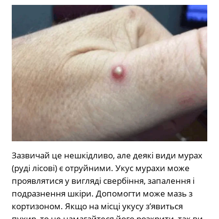
Зазвичай це нешкідливо, але деякі види мурах
(руді лісові) є отруйними. Укус мурахи може
проявлятися у вигляді свербіння, запалення і
подразнення шкіри. Допомогти може мазь з
кортизоном. Якщо на місці укусу з’явиться
пухир, то не намагайтеся його розкрити, так ви