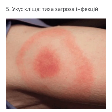
5. Укус кліща: тиха загроза інфекцій