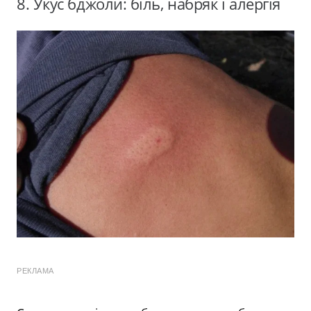
8. Укус бджоли: біль, набряк і алергія
РЕКЛАМА