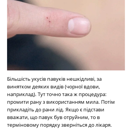
Більшість укусів павуків нешкідливі, за
винятком деяких видів (чорної вдови,
наприклад). Тут точно така ж процедура:
промити рану з використанням мила. Потім
прикладіть до рани лід. Якщо є підстави
вважати, що павук був отруйним, то в
терміновому порядку зверніться до лікаря.