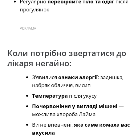
Регулярно
перевіряйте тіло та одяг
після
прогулянок
РЕКЛАМА
Коли потрібно звертатися до
лікаря негайно:
З’явилися
ознаки алергії
: задишка,
набряк обличчя, висип
Температура
після укусу
Почервоніння у вигляді мішені
—
можлива хвороба Лайма
Ви не впевнені,
яка саме комаха вас
вкусила