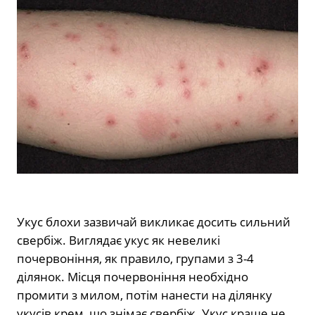
Укус блохи зазвичай викликає досить сильний
свербіж. Виглядає укус як невеликі
почервоніння, як правило, групами з 3-4
ділянок. Місця почервоніння необхідно
промити з милом, потім нанести на ділянку
укусів крем, що знімає свербіж. Укус краще не