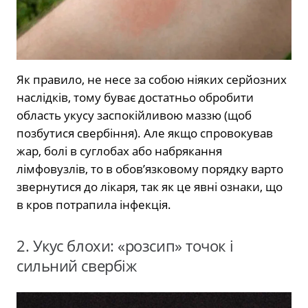
Як правило, не несе за собою ніяких серйозних
наслідків, тому буває достатньо обробити
область укусу заспокійливою маззю (щоб
позбутися свербіння). Але якщо спровокував
жар, болі в суглобах або набрякання
лімфовузлів, то в обов’язковому порядку варто
звернутися до лікаря, так як це явні ознаки, що
в кров потрапила інфекція.
2. Укус блохи: «розсип» точок і
сильний свербіж