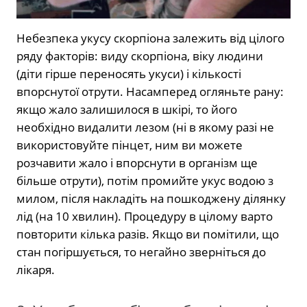
Небезпека укусу скорпіона залежить від цілого
ряду факторів: виду скорпіона, віку людини
(діти гірше переносять укуси) і кількості
впорснутої отрути. Насамперед огляньте рану:
якщо жало залишилося в шкірі, то його
необхідно видалити лезом (ні в якому разі не
використовуйте пінцет, ним ви можете
розчавити жало і впорснути в організм ще
більше отрути), потім промийте укус водою з
милом, після накладіть на пошкоджену ділянку
лід (на 10 хвилин). Процедуру в цілому варто
повторити кілька разів. Якщо ви помітили, що
стан погіршується, то негайно зверніться до
лікаря.